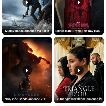
Mutiny Bande-annonce VO STFR
Spider-Man: Brand New Day Bande-annonce VO STFR
L'Odyssée Bande-annonce VO STFR
Le Triangle d'or Bande-annonce VF