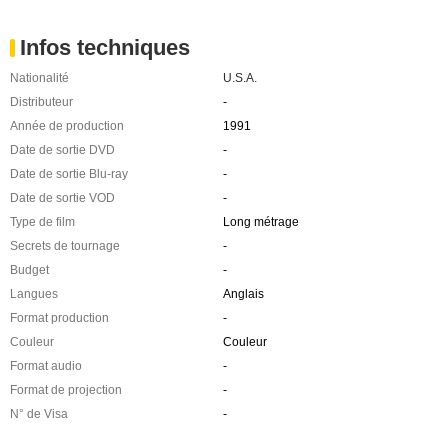
Infos techniques
Nationalité
U.S.A.
Distributeur
-
Année de production
1991
Date de sortie DVD
-
Date de sortie Blu-ray
-
Date de sortie VOD
-
Type de film
Long métrage
Secrets de tournage
-
Budget
-
Langues
Anglais
Format production
-
Couleur
Couleur
Format audio
-
Format de projection
-
N° de Visa
-