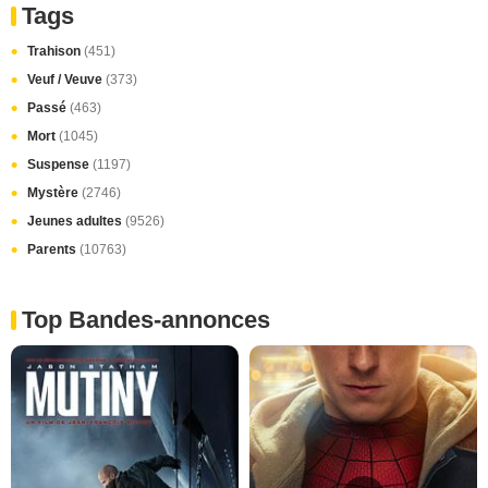
Tags
Trahison
(451)
Veuf / Veuve
(373)
Passé
(463)
Mort
(1045)
Suspense
(1197)
Mystère
(2746)
Jeunes adultes
(9526)
Parents
(10763)
Top Bandes-annonces