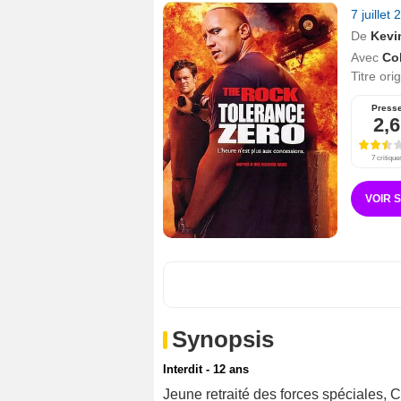
7 juillet
De
Kevi
Avec
Co
Titre ori
Press
2,6
7 critique
VOIR 
Synopsis
Interdit - 12 ans
Jeune retraité des forces spéciales, C