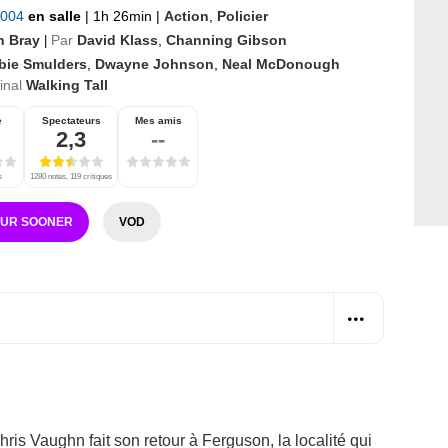
 2004
en salle
|
1h 26min
|
Action
,
Policier
n Bray
Par
David Klass
,
Channing Gibson
|
bie Smulders
,
Dwayne Johnson
,
Neal McDonough
ginal
Walking Tall
e
Spectateurs
Mes amis
2,3
--
s
1280 notes, 119 critiques
SUR SOONER
VOD
hris Vaughn fait son retour à Ferguson, la localité qui