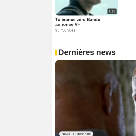
1:16
Tolérance zéro Bande-
annonce VF
95 750 vues
Dernières news
News - Culture ciné