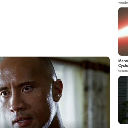
vendr
Marve
Cyclo
vendr