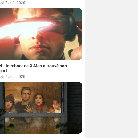
edi 7 août 2026
l : le reboot de X-Men a trouvé son
pe !
edi 7 août 2026