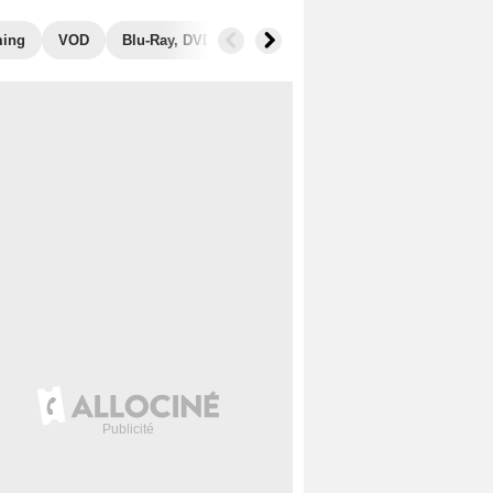
ming
VOD
Blu-Ray, DVD
Photos
Secrets de tournage