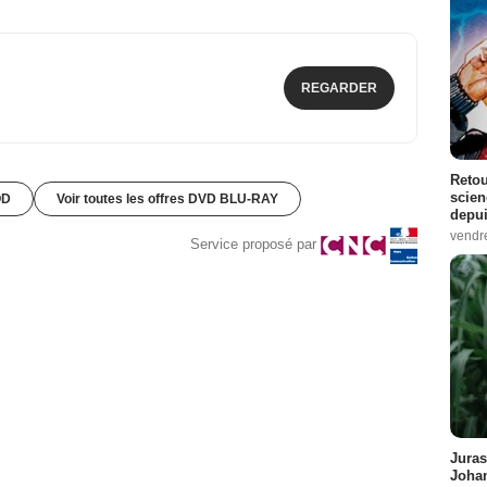
REGARDER
Retou
scien
OD
Voir toutes les offres DVD BLU-RAY
depui
vendr
Service proposé par
Juras
Johan