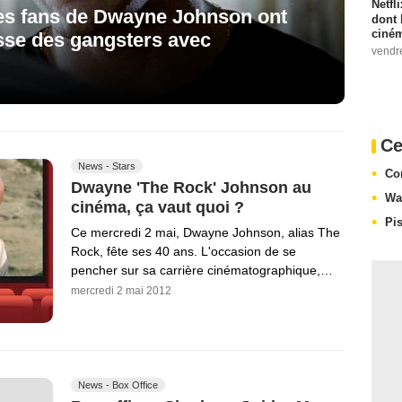
Netfl
les fans de Dwayne Johnson ont
dont 
ciném
casse des gangsters avec
vendr
Ce
News - Stars
Co
Dwayne 'The Rock' Johnson au
Wal
cinéma, ça vaut quoi ?
Pi
Ce mercredi 2 mai, Dwayne Johnson, alias The
Rock, fête ses 40 ans. L'occasion de se
pencher sur sa carrière cinématographique,…
mercredi 2 mai 2012
News - Box Office