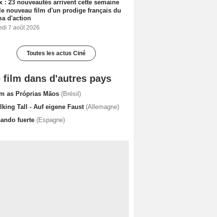
ix : 23 nouveautés arrivent cette semaine
le nouveau film d'un prodige français du
a d'action
edi 7 août 2026
Toutes les actus Ciné
 film dans d'autres pays
m as Próprias Mãos
(Brésil)
king Tall - Auf eigene Faust
(Allemagne)
sando fuerte
(Espagne)