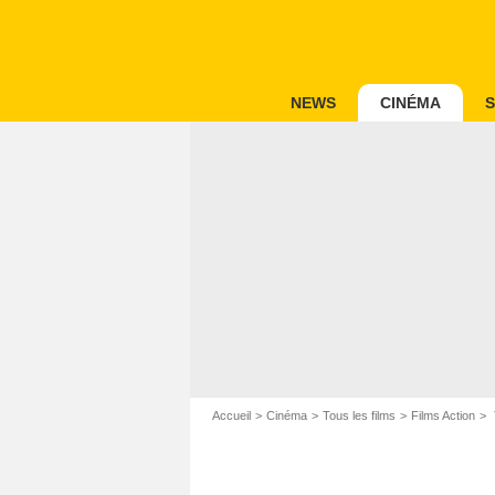
NEWS
CINÉMA
S
Accueil
Cinéma
Tous les films
Films Action