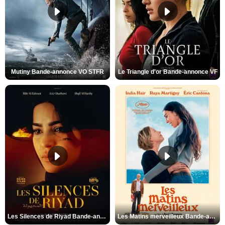
Mutiny Bande-annonce VO STFR
Le Triangle d'or Bande-annonce VF
Les Silences de Riyad Bande-annonce VO STFR
Les Matins merveilleux Bande-annonce VF