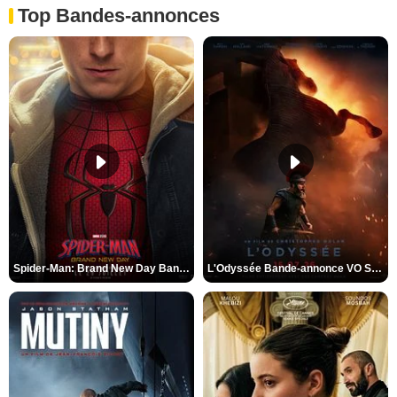
Top Bandes-annonces
Spider-Man: Brand New Day Bande-annonce VO STFR
L'Odyssée Bande-annonce VO STFR