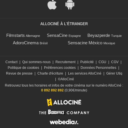
ALLOCINÉ À L'ÉTRANGER
Filmstarts
SensaCine
Beyazperde
Allemagne
Espagne
Turquie
AdoroCinema
Sensacine México
Brésil
Mexique
Contact
|
Qui sommes-nous
|
Recrutement
|
Publicité
|
CGU
|
CGV
|
Politique de cookies
|
Préférences cookies
|
Données Personnelles
|
Revue de presse
|
Charte d'écriture
|
Les services AlloCiné
|
Gérer Utiq
|
©AlloCiné
Retrouvez tous les horaires et infos de votre cinéma sur le numéro AlloCiné :
0 892 892 892
(0,90€/minute)