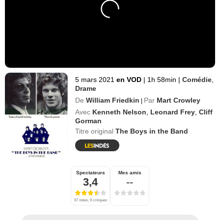
5 mars 2021
en VOD
|
1h 58min
|
Comédie
,
Drame
De
William Friedkin
Par
Mart Crowley
|
Avec
Kenneth Nelson
,
Leonard Frey
,
Cliff
Gorman
Titre original
The Boys in the Band
Spectateurs
Mes amis
3,4
--
67 notes, 6 critiques