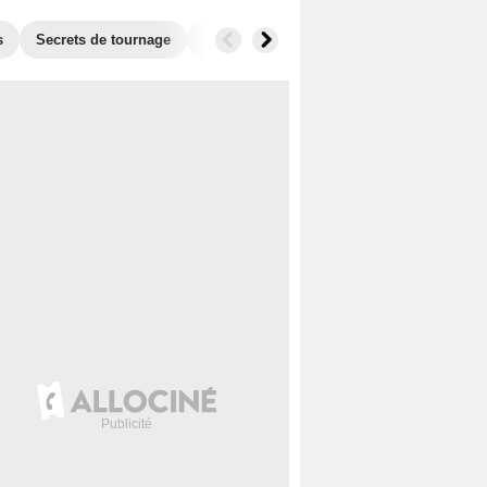
s
Secrets de tournage
Box Office
Films similaires