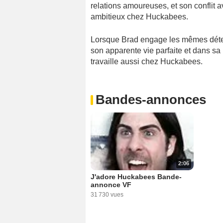
relations amoureuses, et son conflit
ambitieux chez Huckabees.
Lorsque Brad engage les mêmes détec
son apparente vie parfaite et dans s
travaille aussi chez Huckabees.
Bandes-annonces
2:06
J'adore Huckabees Bande-
annonce VF
31 730 vues