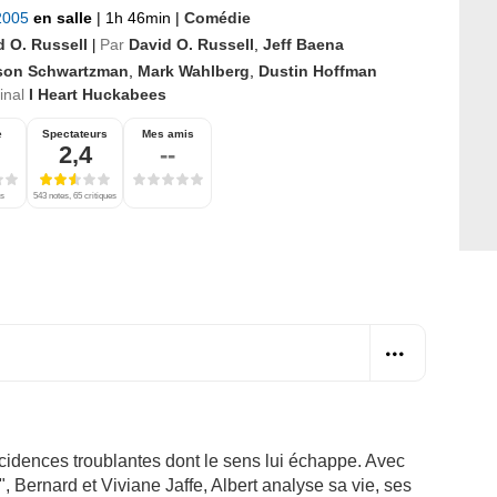
 2005
en salle
|
1h 46min
|
Comédie
d O. Russell
Par
David O. Russell
,
Jeff Baena
|
son Schwartzman
,
Mark Wahlberg
,
Dustin Hoffman
ginal
I Heart Huckabees
e
Spectateurs
Mes amis
2,4
--
es
543 notes, 65 critiques
ncidences troublantes dont le sens lui échappe. Avec
", Bernard et Viviane Jaffe, Albert analyse sa vie, ses