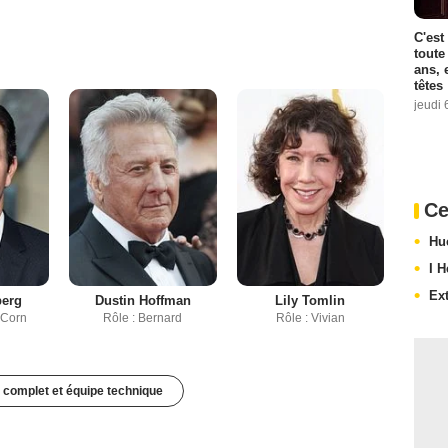
C'est
toute
ans, 
têtes
jeudi 
Ce
Hu
I 
Ex
berg
Dustin Hoffman
Lily Tomlin
 Corn
Rôle : Bernard
Rôle : Vivian
 complet et équipe technique