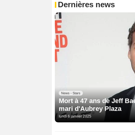
Dernières news
News - Stars
Mort à 47 ans de Jeff Bae
mari d'Aubrey Plaza
lundi 6 janvier 2025