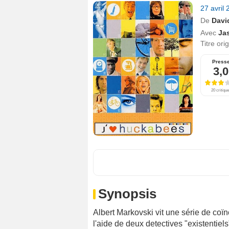
27 avril
De
Davi
Avec
Ja
Titre ori
Press
3,0
20 critiqu
Synopsis
Albert Markovski vit une série de coï
l'aide de deux detectives "existentiels