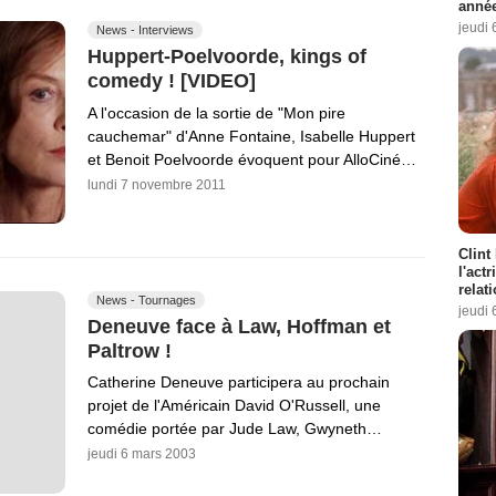
année
jeudi 
News - Interviews
Huppert-Poelvoorde, kings of
comedy ! [VIDEO]
A l'occasion de la sortie de "Mon pire
cauchemar" d'Anne Fontaine, Isabelle Huppert
et Benoit Poelvoorde évoquent pour AlloCiné…
lundi 7 novembre 2011
Clint
l'act
relat
News - Tournages
jeudi 
Deneuve face à Law, Hoffman et
Paltrow !
Catherine Deneuve participera au prochain
projet de l'Américain David O'Russell, une
comédie portée par Jude Law, Gwyneth…
jeudi 6 mars 2003