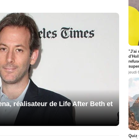
"J'ai
d'Hol
refus
super
jeudi 
na, réalisateur de Life After Beth et
Quiz 