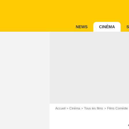
NEWS
CINÉMA
S
Accueil
Cinéma
Tous les films
Films Comédie