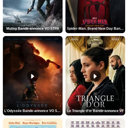
Mutiny Bande-annonce VO STFR
Spider-Man: Brand New Day Bande-annonce VO STFR
L'Odyssée Bande-annonce VO STFR
Le Triangle d'or Bande-annonce VF