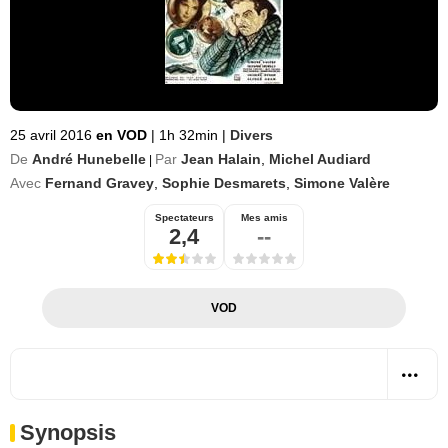
25 avril 2016
en VOD
|
1h 32min
|
Divers
De
André Hunebelle
Par
Jean Halain
,
Michel Audiard
|
Avec
Fernand Gravey
,
Sophie Desmarets
,
Simone Valère
Spectateurs
Mes amis
2,4
--
VOD
Synopsis