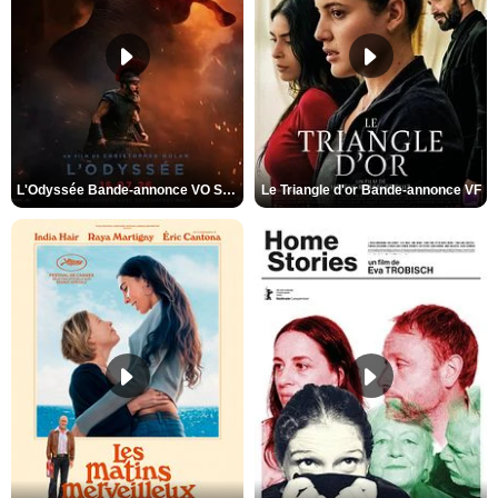
L'Odyssée Bande-annonce VO STFR
Le Triangle d'or Bande-annonce VF