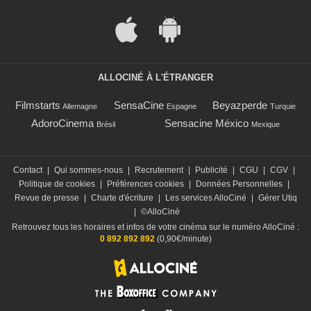
ALLOCINÉ À L'ÉTRANGER
Filmstarts
SensaCine
Beyazperde
Allemagne
Espagne
Turquie
AdoroCinema
Sensacine México
Brésil
Mexique
Contact
|
Qui sommes-nous
|
Recrutement
|
Publicité
|
CGU
|
CGV
|
Politique de cookies
|
Préférences cookies
|
Données Personnelles
|
Revue de presse
|
Charte d'écriture
|
Les services AlloCiné
|
Gérer Utiq
|
©AlloCiné
Retrouvez tous les horaires et infos de votre cinéma sur le numéro AlloCiné :
0 892 892 892
(0,90€/minute)