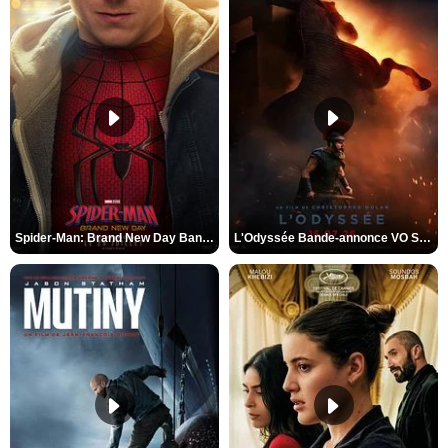
Spider-Man: Brand New Day Bande-annonce VO STFR
L'Odyssée Bande-annonce VO STFR