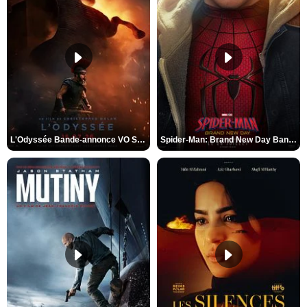
L'Odyssée Bande-annonce VO STFR
Spider-Man: Brand New Day Bande-annonce VO STFR