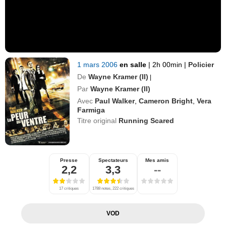
1 mars 2006
en salle
|
2h 00min
|
Policier
De
Wayne Kramer (II)
|
Par
Wayne Kramer (II)
Avec
Paul Walker
,
Cameron Bright
,
Vera
Farmiga
Titre original
Running Scared
Presse
Spectateurs
Mes amis
2,2
3,3
--
17 critiques
1788 notes, 222 critiques
VOD