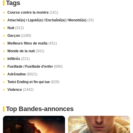
Tags
Course contre la montre
(161)
Attaché(e) / Ligoté(e) / Enchaîné(e) / Menotté(e)
(35)
Nuit
(312)
Garçon
(1180)
Meilleurs films de mafia
(451)
Monde de la nuit
(341)
Infiltrés
(221)
Fusillade / Fusillade d'enfer
(690)
Adrénaline
(6021)
Twist Ending et fin qui tue
(629)
Violence
(1442)
Top Bandes-annonces