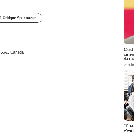
1 Critique Spectateur
C'est
.S.A.
,
Canada
ciném
des m
vendr
"C’es
c'est 