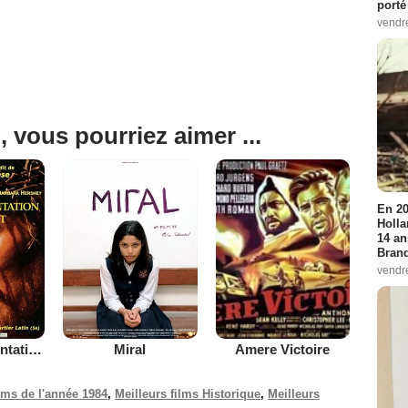
porté
vendr
, vous pourriez aimer ...
En 20
Holla
14 an
Bran
vendr
La Dernière tentation du Christ
Miral
Amere Victoire
ilms de l'année 1984
,
Meilleurs films Historique
,
Meilleurs