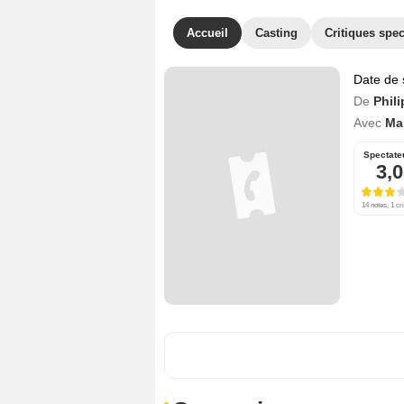
Accueil
Casting
Critiques spec
Date de 
De
Phil
Avec
Ma
Spectate
3,0
14 notes, 1 cri