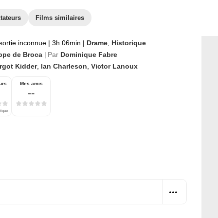
tateurs
Films similaires
sortie inconnue
|
3h 06min
|
Drame
,
Historique
ippe de Broca
Par
Dominique Fabre
|
rgot Kidder
,
Ian Charleson
,
Victor Lanoux
urs
Mes amis
--
tique