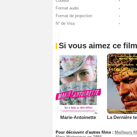
Couleur
-
Format audio
-
Format de projection
-
N° de Visa
-
Si vous aimez ce film
Marie-Antoinette
Pour découvrir d'autres films :
Meilleurs f
films Historique en 1984
.