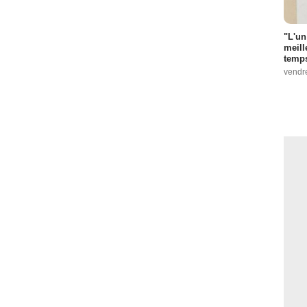
"L'un
meill
temps
vendr