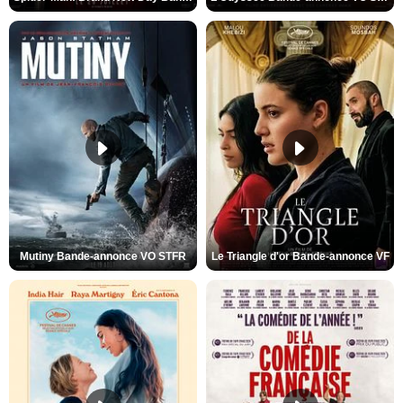
Mutiny Bande-annonce VO STFR
Le Triangle d'or Bande-annonce VF