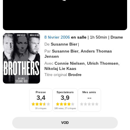
8 février 2006
en salle
|
1h 50min
|
Drame
De
Susanne Bier
|
Par
Susanne Bier
,
Anders Thomas
Jensen
Avec
Connie Nielsen
,
Ulrich Thomsen
,
Nikolaj Lie Kaas
Titre original
Brodre
Presse
Spectateurs
Mes amis
3,4
3,9
--
16 critiques
186 notes, 27 critiques
VOD