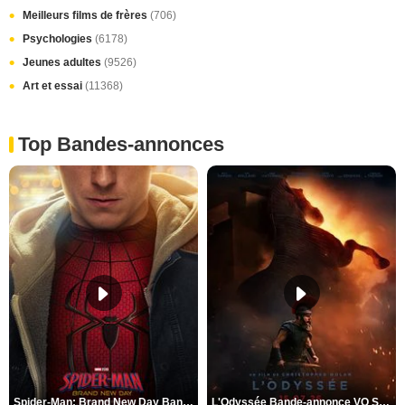
Meilleurs films de frères
(706)
Psychologies
(6178)
Jeunes adultes
(9526)
Art et essai
(11368)
Top Bandes-annonces
Spider-Man: Brand New Day Bande-annonce VO STFR
L'Odyssée Bande-annonce VO STFR