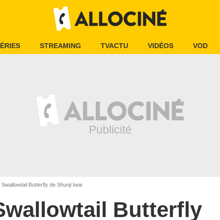
ÉRIES
STREAMING
TVACTU
VIDÉOS
VOD
Swallowtail Butterfly de Shunji Iwai
Swallowtail Butterfly