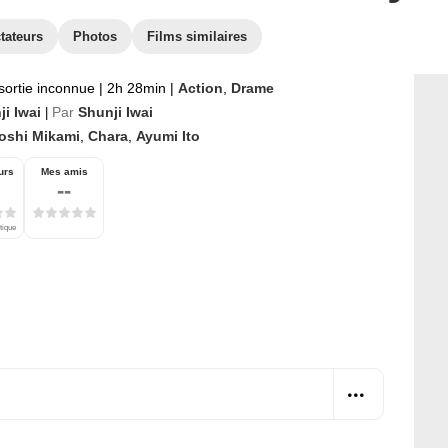
tateurs
Photos
Films similaires
sortie inconnue
|
2h 28min
|
Action
,
Drame
ji Iwai
Par
Shunji Iwai
|
roshi Mikami
,
Chara
,
Ayumi Ito
urs
Mes amis
--
tique