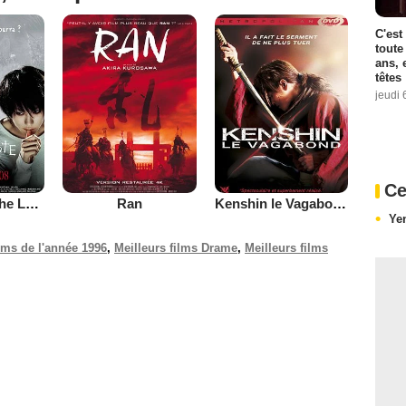
C'est
toute
ans, 
têtes
jeudi 
Ce
Death Note : the Last Name
Ran
Kenshin le Vagabond
Yen
ilms de l'année 1996
,
Meilleurs films Drame
,
Meilleurs films