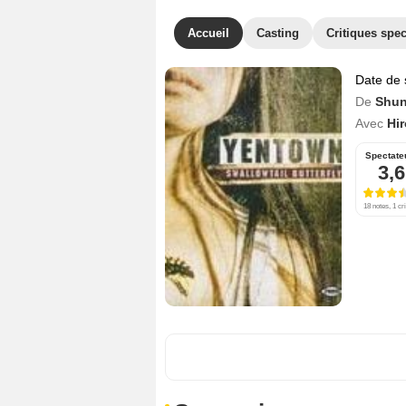
Accueil
Casting
Critiques spec
Date de 
De
Shun
Avec
Hi
Spectate
3,6
18 notes, 1 cri