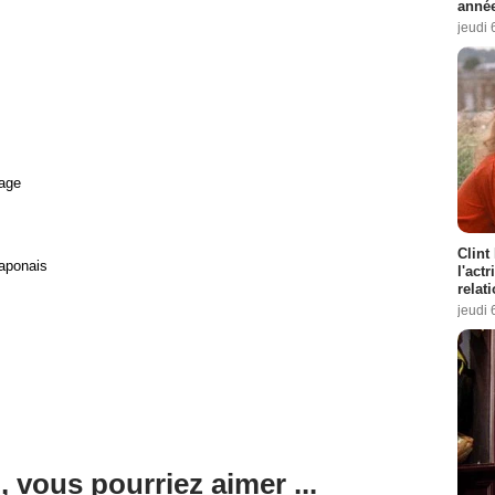
année
jeudi 
age
Clint
Japonais
l'act
relat
jeudi 
, vous pourriez aimer ...