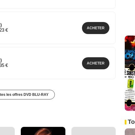
)
ACHETER
,23 €
)
ACHETER
,35 €
utes les offres DVD BLU-RAY
To