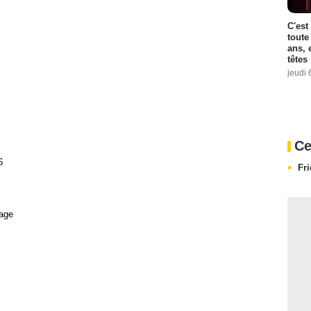
C'est
toute
ans, 
têtes
jeudi 
Ce
6
Fr
age