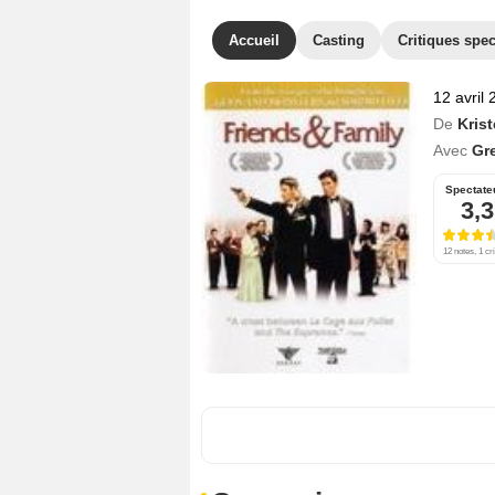
Accueil
Casting
Critiques spec
12 avril
De
Kris
Avec
Gr
Spectate
3,3
12 notes, 1 cri