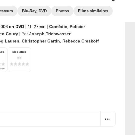
tateurs
Blu-Ray, DVD
Photos
Films similaires
 2006
en DVD
|
1h 27min
|
Comédie
,
Policier
ten Coury
Par
Joseph Triebwasser
|
eg Lauren
,
Christopher Gartin
,
Rebecca Creskoff
urs
Mes amis
--
tique