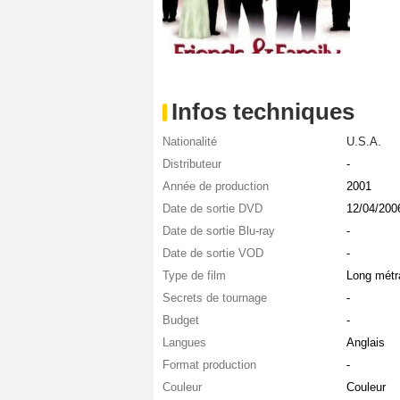
Infos techniques
Nationalité
U.S.A.
Distributeur
-
Année de production
2001
Date de sortie DVD
12/04/200
Date de sortie Blu-ray
-
Date de sortie VOD
-
Type de film
Long métr
Secrets de tournage
-
Budget
-
Langues
Anglais
Format production
-
Couleur
Couleur