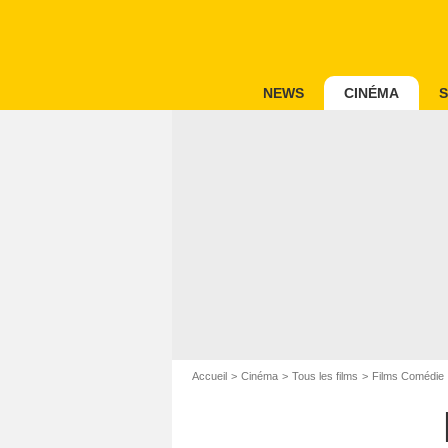
NEWS
CINÉMA
S
Accueil
Cinéma
Tous les films
Films Comédie