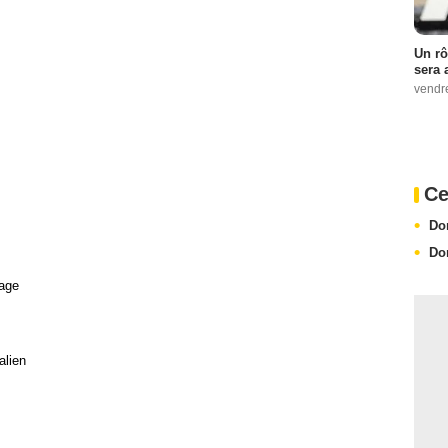
Un rô
sera 
vendr
Ce
Do
Do
age
alien