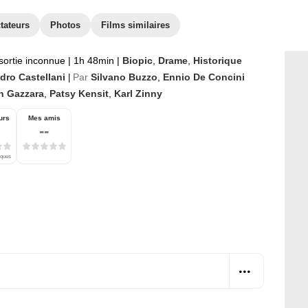
tateurs
Photos
Films similaires
sortie inconnue
|
1h 48min
|
Biopic
,
Drame
,
Historique
dro Castellani
Par
Silvano Buzzo
,
Ennio De Concini
|
n Gazzara
,
Patsy Kensit
,
Karl Zinny
urs
Mes amis
--
iques