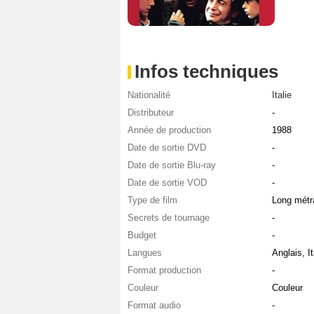
Infos techniques
Nationalité
Italie
Distributeur
-
Année de production
1988
Date de sortie DVD
-
Date de sortie Blu-ray
-
Date de sortie VOD
-
Type de film
Long métr
Secrets de tournage
-
Budget
-
Langues
Anglais, It
Format production
-
Couleur
Couleur
Format audio
-