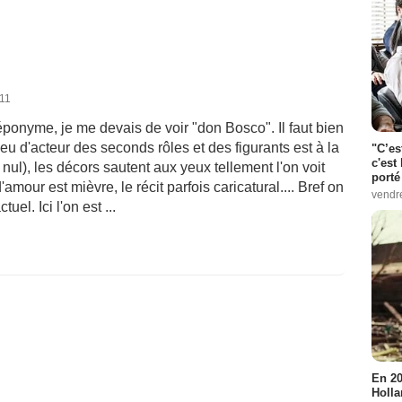
011
ponyme, je me devais de voir "don Bosco". Il faut bien
e jeu d'acteur des seconds rôles et des figurants est à la
"C’es
c'est 
 nul), les décors sautent aux yeux tellement l'on voit
porté
d'amour est mièvre, le récit parfois caricatural.... Bref on
vendr
el. Ici l'on est ...
En 20
Holla