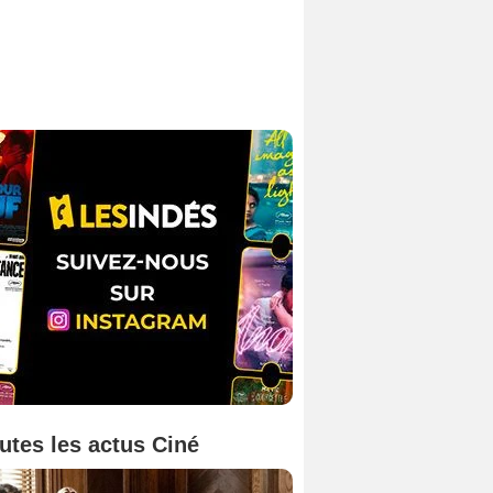
utes les actus Ciné