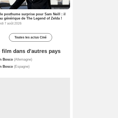
le posthume surprise pour Sam Neill : il
au générique de The Legend of Zelda !
edi 7 août 2026
Toutes les actus Ciné
 film dans d'autres pays
n Bosco
(Allemagne)
n Bosco
(Espagne)