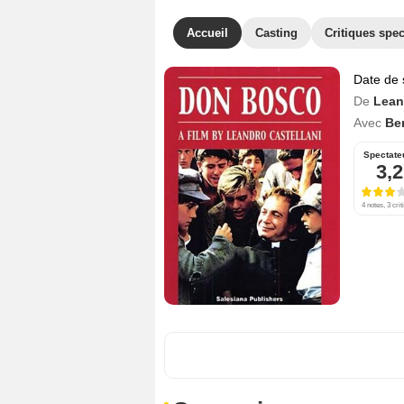
Accueil
Casting
Critiques spec
Date de 
De
Lean
Avec
Be
Spectate
3,2
4 notes, 3 crit