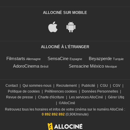
ALLOCINÉ SUR MOBILE
ALLOCINÉ À L'ÉTRANGER
Filmstarts
SensaCine
Beyazperde
Allemagne
Espagne
Turquie
AdoroCinema
Sensacine México
Brésil
Mexique
Contact
|
Qui sommes-nous
|
Recrutement
|
Publicité
|
CGU
|
CGV
|
Politique de cookies
|
Préférences cookies
|
Données Personnelles
|
Revue de presse
|
Charte d'écriture
|
Les services AlloCiné
|
Gérer Utiq
|
©AlloCiné
Retrouvez tous les horaires et infos de votre cinéma sur le numéro AlloCiné :
0 892 892 892
(0,90€/minute)