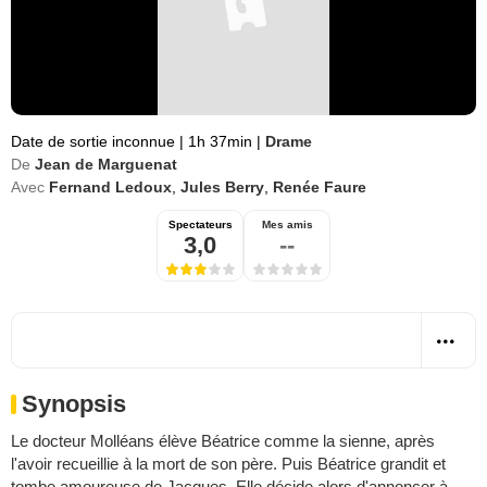
Date de sortie inconnue
|
1h 37min
|
Drame
De
Jean de Marguenat
Avec
Fernand Ledoux
,
Jules Berry
,
Renée Faure
Spectateurs
Mes amis
3,0
--
Synopsis
Le docteur Molléans élève Béatrice comme la sienne, après
l'avoir recueillie à la mort de son père. Puis Béatrice grandit et
tombe amoureuse de Jacques. Elle décide alors d'annoncer à