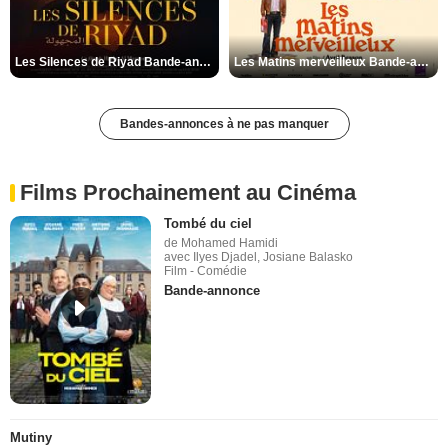
Les Silences de Riyad Bande-annonce VO STFR
Les Matins merveilleux Bande-annonce VF
Bandes-annonces à ne pas manquer
Films Prochainement au Cinéma
Tombé du ciel
de Mohamed Hamidi
avec Ilyes Djadel, Josiane Balasko
Film - Comédie
Bande-annonce
Mutiny