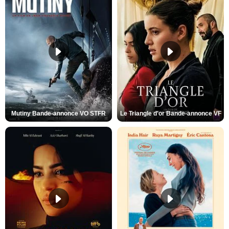
Mutiny Bande-annonce VO STFR
Le Triangle d'or Bande-annonce VF