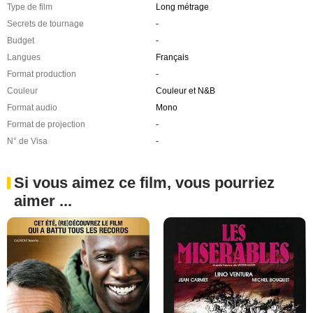
Type de film
Long métrage
Secrets de tournage
-
Budget
-
Langues
Français
Format production
-
Couleur
Couleur et N&B
Format audio
Mono
Format de projection
-
N° de Visa
-
Si vous aimez ce film, vous pourriez
aimer ...