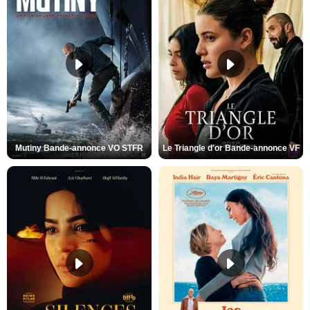
Mutiny Bande-annonce VO STFR
Le Triangle d'or Bande-annonce VF