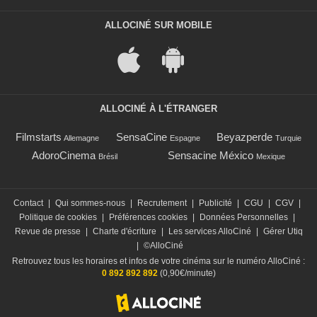
ALLOCINÉ SUR MOBILE
ALLOCINÉ À L'ÉTRANGER
Filmstarts
SensaCine
Beyazperde
Allemagne
Espagne
Turquie
AdoroCinema
Sensacine México
Brésil
Mexique
Contact
|
Qui sommes-nous
|
Recrutement
|
Publicité
|
CGU
|
CGV
|
Politique de cookies
|
Préférences cookies
|
Données Personnelles
|
Revue de presse
|
Charte d'écriture
|
Les services AlloCiné
|
Gérer Utiq
|
©AlloCiné
Retrouvez tous les horaires et infos de votre cinéma sur le numéro AlloCiné :
0 892 892 892
(0,90€/minute)