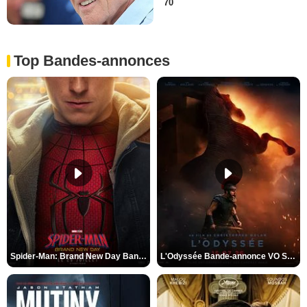
70
Top Bandes-annonces
Spider-Man: Brand New Day Bande-annonce VO STFR
L'Odyssée Bande-annonce VO STFR