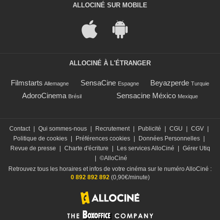
ALLOCINÉ SUR MOBILE
ALLOCINÉ À L'ÉTRANGER
Filmstarts
SensaCine
Beyazperde
Allemagne
Espagne
Turquie
AdoroCinema
Sensacine México
Brésil
Mexique
Contact
|
Qui sommes-nous
|
Recrutement
|
Publicité
|
CGU
|
CGV
|
Politique de cookies
|
Préférences cookies
|
Données Personnelles
|
Revue de presse
|
Charte d'écriture
|
Les services AlloCiné
|
Gérer Utiq
|
©AlloCiné
Retrouvez tous les horaires et infos de votre cinéma sur le numéro AlloCiné :
0 892 892 892
(0,90€/minute)