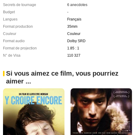
Secrets de tournage
6 anecdotes
Budget
-
Langues
Français
Format production
35mm
Couleur
Couleur
Format audio
Dolby SRD
Format de projection
1.85 : 1
N° de Visa
110 327
Si vous aimez ce film, vous pourriez
aimer ...