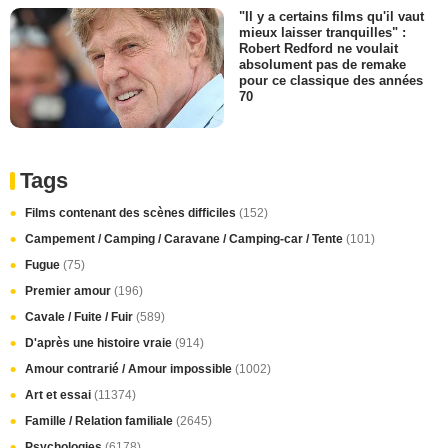
"Il y a certains films qu'il vaut
mieux laisser tranquilles" :
Robert Redford ne voulait
absolument pas de remake
pour ce classique des années
70
Tags
Films contenant des scènes difficiles
(152)
Campement / Camping / Caravane / Camping-car / Tente
(101)
Fugue
(75)
Premier amour
(196)
Cavale / Fuite / Fuir
(589)
D'après une histoire vraie
(914)
Amour contrarié / Amour impossible
(1002)
Art et essai
(11374)
Famille / Relation familiale
(2645)
Psychologies
(6178)