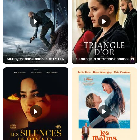
Mutiny Bande-annonce VO STFR
Le Triangle d'or Bande-annonce VF