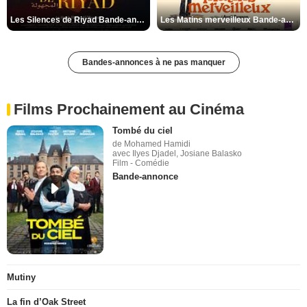
Les Silences de Riyad Bande-annonce VO STFR
Les Matins merveilleux Bande-annonce VF
Bandes-annonces à ne pas manquer
Films Prochainement au Cinéma
Tombé du ciel
de Mohamed Hamidi
avec Ilyes Djadel, Josiane Balasko
Film - Comédie
Bande-annonce
Mutiny
La fin d’Oak Street