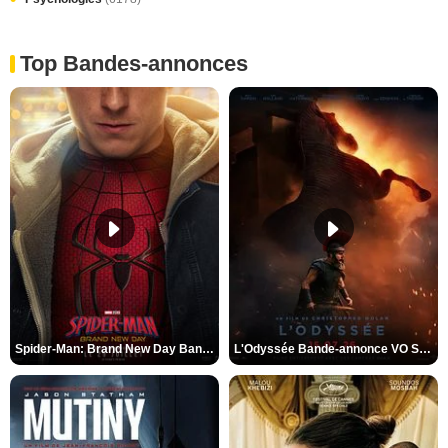
Top Bandes-annonces
Spider-Man: Brand New Day Bande-annonce VO STFR
L'Odyssée Bande-annonce VO STFR