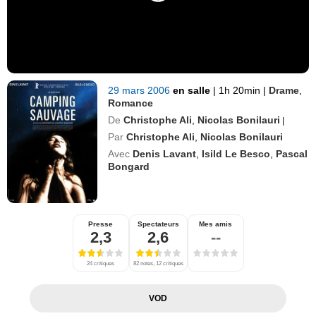
29 mars 2006
en salle
|
1h 20min
|
Drame
,
Romance
De
Christophe Ali
,
Nicolas Bonilauri
|
Par
Christophe Ali
,
Nicolas Bonilauri
Avec
Denis Lavant
,
Isild Le Besco
,
Pascal
Bongard
Presse
Spectateurs
Mes amis
2,3
2,6
--
24 critiques
82 notes, 12 critiques
VOD