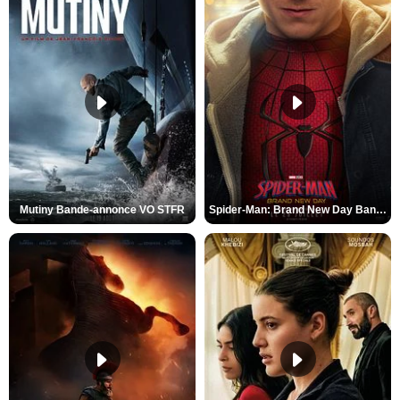
Mutiny Bande-annonce VO STFR
Spider-Man: Brand New Day Bande-annonce VO STFR