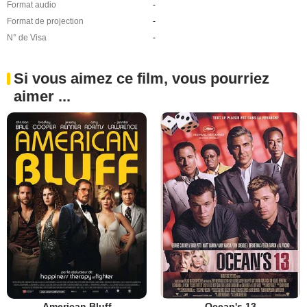
Format audio
-
Format de projection
-
N° de Visa
-
Si vous aimez ce film, vous pourriez
aimer ...
American Bluff
Ocean's 13