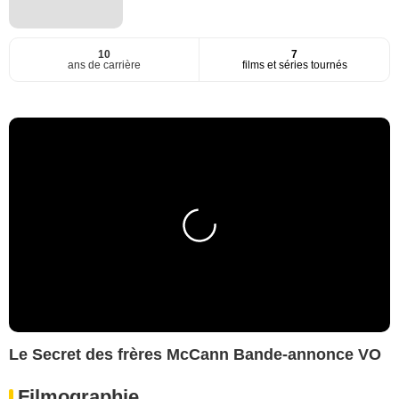
10
7
ans de carrière
films et séries tournés
Le Secret des frères McCann Bande-annonce VO
Filmographie