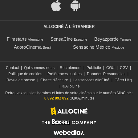
ALLOCINÉ À L'ÉTRANGER
Filmstarts
SensaCine
Beyazperde
Allemagne
Espagne
Turquie
AdoroCinema
Sensacine México
Brésil
Mexique
Contact
|
Qui sommes-nous
|
Recrutement
|
Publicité
|
CGU
|
CGV
|
Politique de cookies
|
Préférences cookies
|
Données Personnelles
|
Revue de presse
|
Charte d'écriture
|
Les services AlloCiné
|
Gérer Utiq
|
©AlloCiné
Retrouvez tous les horaires et infos de votre cinéma sur le numéro AlloCiné :
0 892 892 892
(0,90€/minute)