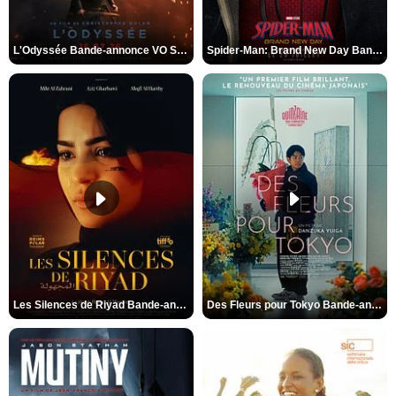
L'Odyssée Bande-annonce VO STFR
Spider-Man: Brand New Day Bande-annonce VO STFR
Les Silences de Riyad Bande-annonce VO STFR
Des Fleurs pour Tokyo Bande-annonce VO STFR