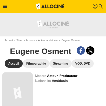
profil
menu
search
Accueil
Stars
Acteurs
Acteur américain
Eugene Osment
Eugene Osment
Accueil
Filmographie
Streaming
VOD, DVD
Métiers
Acteur,
Producteur
Nationalité
Américain