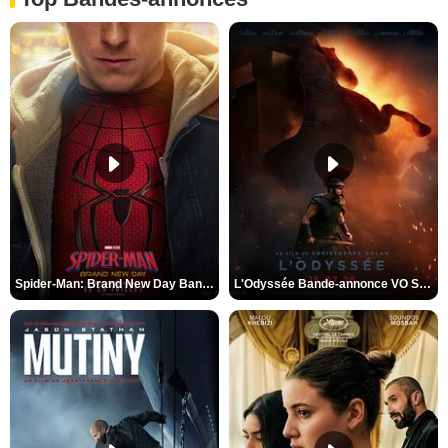
Spider-Man: Brand New Day Bande-annonce VO STFR
L'Odyssée Bande-annonce VO STFR