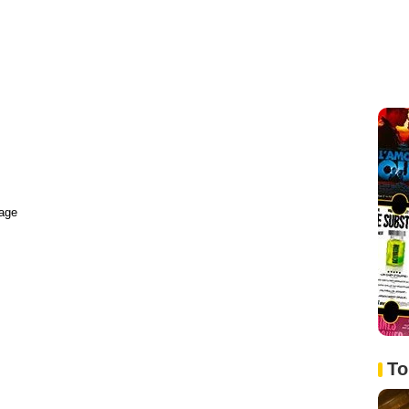
age
To