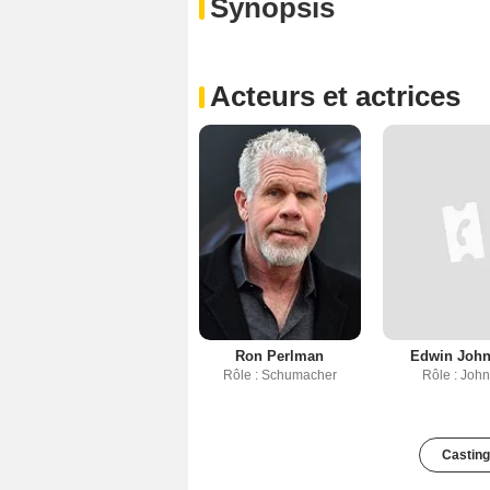
Synopsis
Acteurs et actrices
Ron Perlman
Edwin Joh
Rôle : Schumacher
Rôle : Joh
Casting