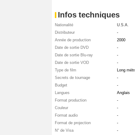
Infos techniques
Nationalité
U.S.A.
Distributeur
-
Année de production
2000
Date de sortie DVD
-
Date de sortie Blu-ray
-
Date de sortie VOD
-
Type de film
Long métr
Secrets de tournage
-
Budget
-
Langues
Anglais
Format production
-
Couleur
-
Format audio
-
Format de projection
-
N° de Visa
-