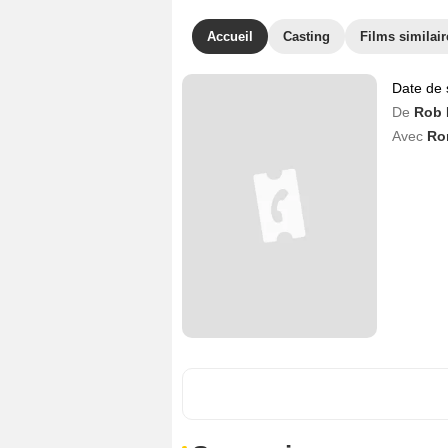
Accueil
Casting
Films similair
Date de 
De
Rob 
Avec
Ro