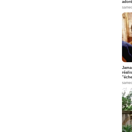
adoré
samed
Jamai
réali
"éche
samed