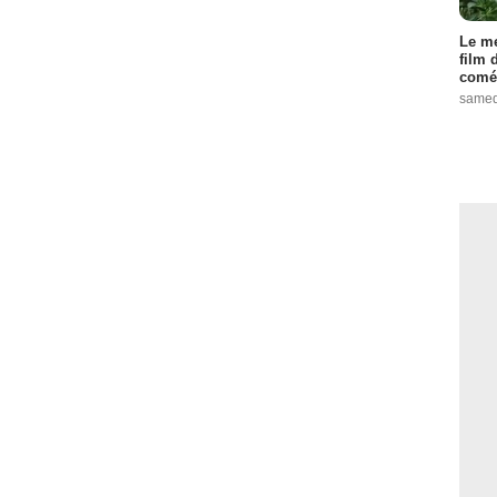
Le me
film 
comé
samed