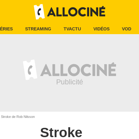
ÉRIES
STREAMING
TVACTU
VIDÉOS
VOD
Stroke de Rob Nilsson
Stroke