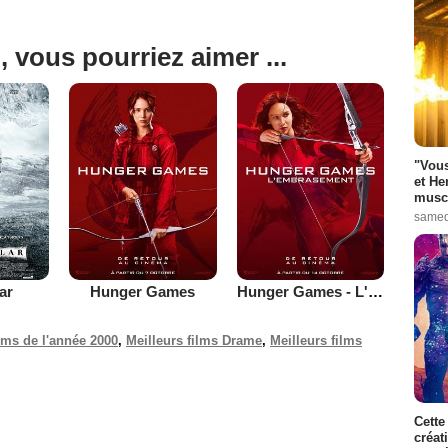
, vous pourriez aimer ...
"Vous
et He
muscl
samed
lar
Hunger Games
Hunger Games - L'embrasement
ilms de l'année 2000
,
Meilleurs films Drame
,
Meilleurs films
Cette
créat