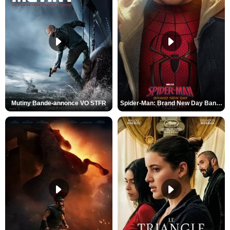
Mutiny Bande-annonce VO STFR
Spider-Man: Brand New Day Bande-annonce VO STFR