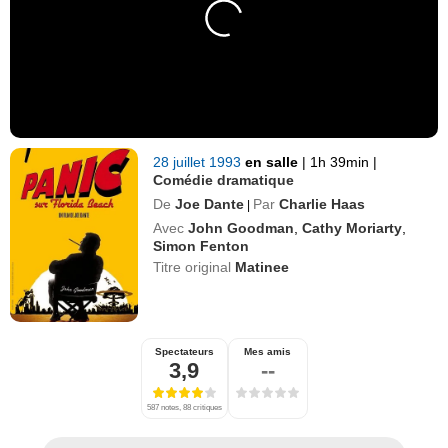
28 juillet 1993
en salle
|
1h 39min
|
Comédie dramatique
De
Joe Dante
Par
Charlie Haas
|
Avec
John Goodman
,
Cathy Moriarty
,
Simon Fenton
Titre original
Matinee
Spectateurs
Mes amis
3,9
--
587 notes, 88 critiques