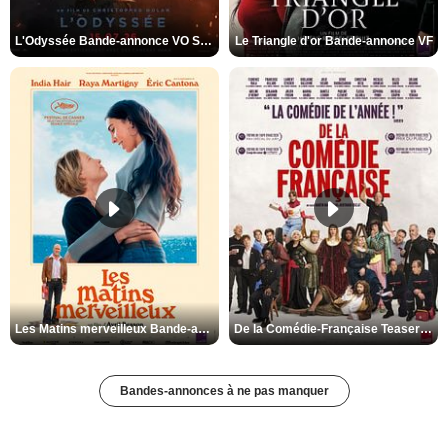
L'Odyssée Bande-annonce VO STFR
Le Triangle d'or Bande-annonce VF
Les Matins merveilleux Bande-annonce VF
De la Comédie-Française Teaser VF
Bandes-annonces à ne pas manquer