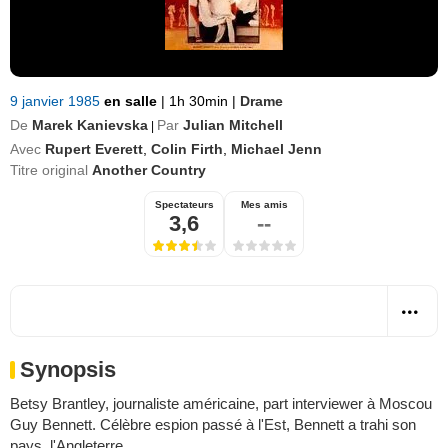
9 janvier 1985
en salle
|
1h 30min
|
Drame
De
Marek Kanievska
Par
Julian Mitchell
|
Avec
Rupert Everett
,
Colin Firth
,
Michael Jenn
Titre original
Another Country
Spectateurs
Mes amis
3,6
--
Synopsis
Betsy Brantley, journaliste américaine, part interviewer à Moscou
Guy Bennett. Célèbre espion passé à l'Est, Bennett a trahi son
pays, l'Angleterre.