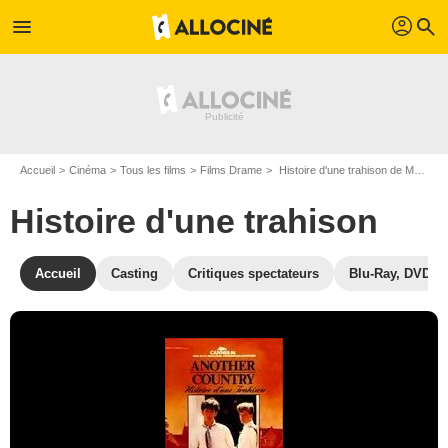
profil
menu
search
Accueil
Cinéma
Tous les films
Films Drame
Histoire d'une trahison de Marek Kanievska
Histoire d'une trahison
Accueil
Casting
Critiques spectateurs
Blu-Ray, DVD