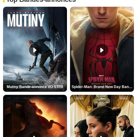
Mutiny Bande-annonce VO STFR
Spider-Man: Brand New Day Bande-annonce VO STFR