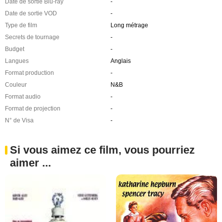
Date de sortie Blu-ray
-
Date de sortie VOD
-
Type de film
Long métrage
Secrets de tournage
-
Budget
-
Langues
Anglais
Format production
-
Couleur
N&B
Format audio
-
Format de projection
-
N° de Visa
-
Si vous aimez ce film, vous pourriez
aimer ...