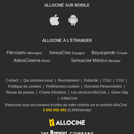
ALLOCINÉ SUR MOBILE
ALLOCINÉ À L'ÉTRANGER
Filmstarts
SensaCine
Beyazperde
Allemagne
Espagne
Turquie
AdoroCinema
Sensacine México
Brésil
Mexique
Contact
|
Qui sommes-nous
|
Recrutement
|
Publicité
|
CGU
|
CGV
|
Politique de cookies
|
Préférences cookies
|
Données Personnelles
|
Revue de presse
|
Charte d'écriture
|
Les services AlloCiné
|
Gérer Utiq
|
©AlloCiné
Retrouvez tous les horaires et infos de votre cinéma sur le numéro AlloCiné :
0 892 892 892
(0,90€/minute)