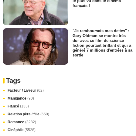
le plus vu dans le cinéma
français !
"Je remboursais mes dettes" :
Gary Oldman se montre très
dur avec ce film de science-
fiction pourtant brillant et qui a
généré 7 millions d'entrées à sa
sortie
Tags
Facteur / Livreur
(62)
Manigance
(90)
Fiancé
(133)
Relation père / fille
(650)
Romance
(3282)
Cinéphile
(5528)