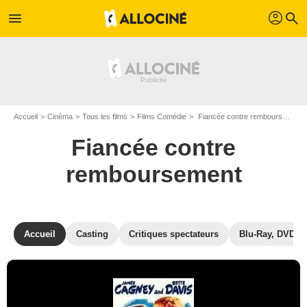
profil
menu
search
Accueil
Cinéma
Tous les films
Films Comédie
Fiancée contre remboursement de William Keighley
Fiancée contre
remboursement
Accueil
Casting
Critiques spectateurs
Blu-Ray, DVD