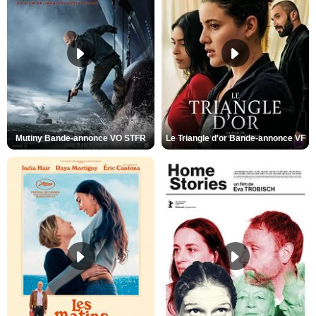
Mutiny Bande-annonce VO STFR
Le Triangle d'or Bande-annonce VF