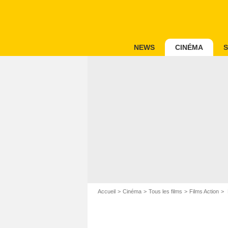
NEWS
CINÉMA
S
Accueil
Cinéma
Tous les films
Films Action