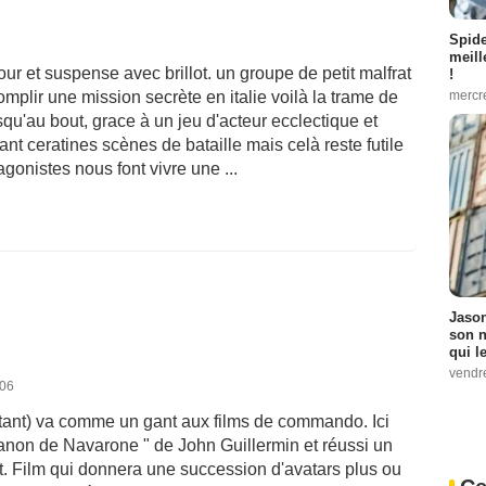
Spid
meill
ur et suspense avec brillot. un groupe de petit malfrat
!
mercr
mplir une mission secrète en italie voilà la trame de
usqu'au bout, grace à un jeu d'acteur ecclectique et
nt ceratines scènes de bataille mais celà reste futile
agonistes nous font vivre une ...
Jason
son n
qui le
vendre
006
cutant) va comme un gant aux films de commando. Ici
Canon de Navarone " de John Guillermin et réussi un
t. Film qui donnera une succession d'avatars plus ou