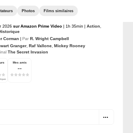
tateurs
Photos
Films similaires
er 2026
sur Amazon Prime Video
|
1h 35min
|
Action
,
Historique
r Corman
Par
R. Wright Campbell
|
ewart Granger
,
Raf Vallone
,
Mickey Rooney
ginal
The Secret Invasion
urs
Mes amis
--
itiques