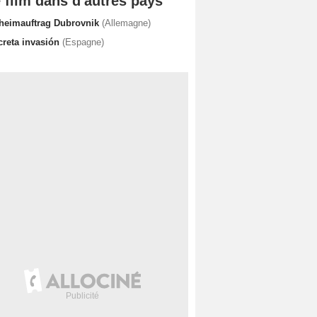
 film dans d'autres pays
heimauftrag Dubrovnik
(Allemagne)
creta invasión
(Espagne)