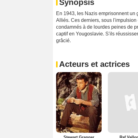
Synopsis
En 1943, les Nazis emprisonnent un gé
Alliés. Ces derniers, sous l'impulsion
condamnés à de lourdes peines de pris
captif en Yougoslavie. S'ils réussisse
grâcié.
Acteurs et actrices
Stewart Granger
Raf Vallo