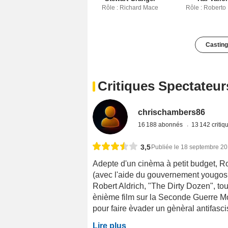
Rôle : Richard Mace
Rôle : Roberto
Casting
Critiques Spectateur
chrischambers86
16 188 abonnés
13 142 criti
3,5
Publiée le 18 septembre 2
Adepte d'un cinèma à petit budget, Ro
(avec l'aide du gouvernement yougosl
Robert Aldrich, "The Dirty Dozen", tou
ènième film sur la Seconde Guerre Mo
pour faire èvader un gènèral antifascis
Lire plus