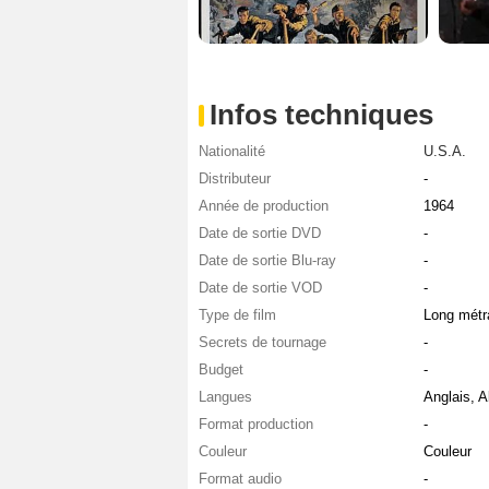
Infos techniques
Nationalité
U.S.A.
Distributeur
-
Année de production
1964
Date de sortie DVD
-
Date de sortie Blu-ray
-
Date de sortie VOD
-
Type de film
Long métr
Secrets de tournage
-
Budget
-
Langues
Anglais, A
Format production
-
Couleur
Couleur
Format audio
-