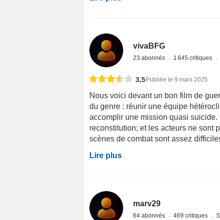
vivaBFG
23 abonnés
1 645 critiques
3,5
Publiée le 9 mars 2025
Nous voici devant un bon film de guer
du genre : réunir une équipe hétéroclit
accomplir une mission quasi suicide. C
reconstitution; et les acteurs ne sont
scènes de combat sont assez difficiles 
Lire plus
marv29
64 abonnés
469 critiques
S