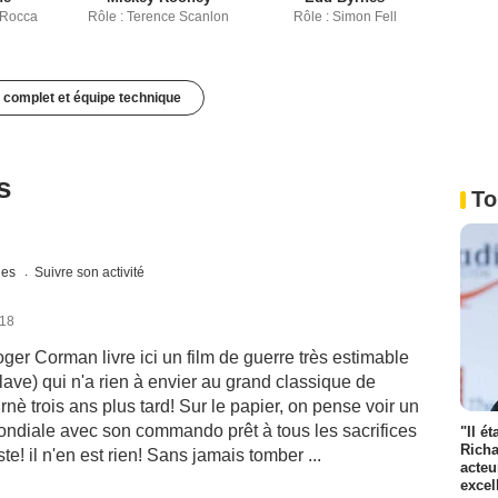
 Rocca
Rôle : Terence Scanlon
Rôle : Simon Fell
 complet et équipe technique
s
To
ques
Suivre son activité
018
ger Corman livre ici un film de guerre très estimable
ave) qui n'a rien à envier au grand classique de
rnè trois ans plus tard! Sur le papier, on pense voir un
ndiale avec son commando prêt à tous les sacrifices
"Il é
Richa
te! il n'en est rien! Sans jamais tomber ...
acteu
excel