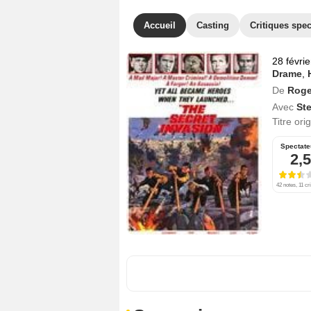
Accueil
Casting
Critiques spec
28 févri
Drame
,
De
Roge
Avec
St
Titre ori
Spectate
2,5
42 notes, 11 cr