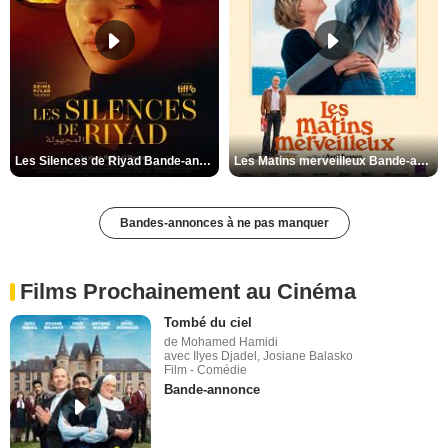
Les Silences de Riyad Bande-annonce VO STFR
Les Matins merveilleux Bande-annonce VF
Bandes-annonces à ne pas manquer
Films Prochainement au Cinéma
Tombé du ciel
de Mohamed Hamidi
avec Ilyes Djadel, Josiane Balasko
Film - Comédie
Bande-annonce