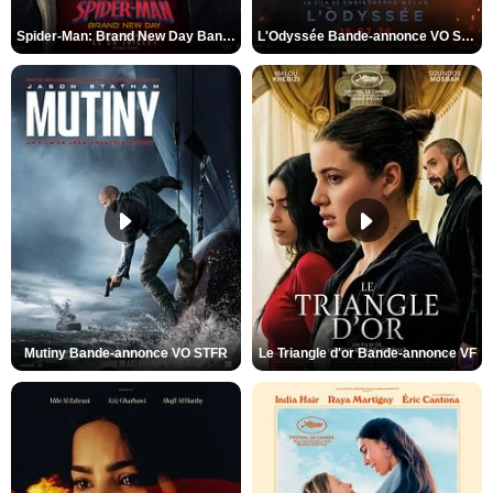
Spider-Man: Brand New Day Bande-annonce VO STFR
L'Odyssée Bande-annonce VO STFR
Mutiny Bande-annonce VO STFR
Le Triangle d'or Bande-annonce VF