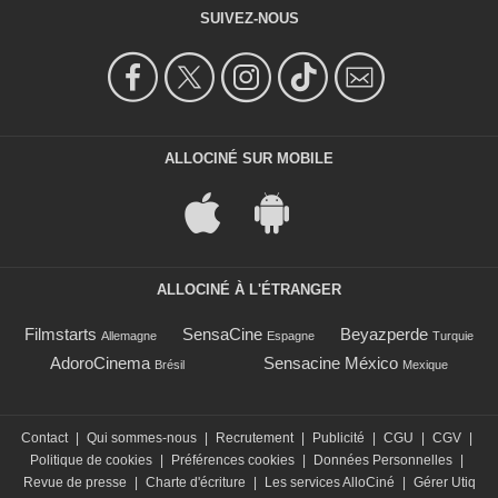
SUIVEZ-NOUS
ALLOCINÉ SUR MOBILE
ALLOCINÉ À L'ÉTRANGER
Filmstarts
SensaCine
Beyazperde
Allemagne
Espagne
Turquie
AdoroCinema
Sensacine México
Brésil
Mexique
Contact
|
Qui sommes-nous
|
Recrutement
|
Publicité
|
CGU
|
CGV
|
Politique de cookies
|
Préférences cookies
|
Données Personnelles
|
Revue de presse
|
Charte d'écriture
|
Les services AlloCiné
|
Gérer Utiq