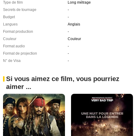
Type de film
Long métrage
Secrets de tournage
-
Budget
-
Langues
Anglais
Format production
-
Couleur
Couleur
Format audio
-
Format de projection
-
N° de Visa
-
Si vous aimez ce film, vous pourriez
aimer ...