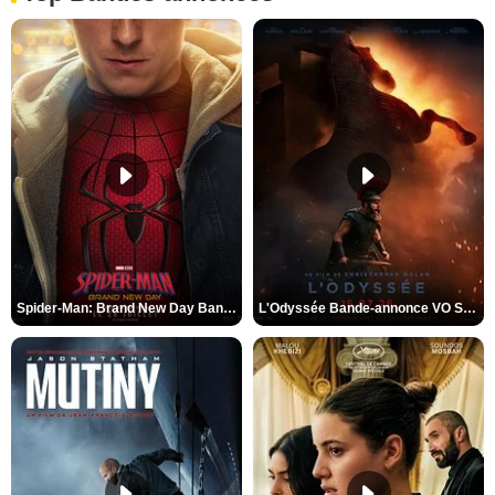
Spider-Man: Brand New Day Bande-annonce VO STFR
L'Odyssée Bande-annonce VO STFR