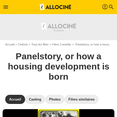
profil
menu
search
Accueil
Cinéma
Tous les films
Films Comédie
Panelstory, or how a housing development is born de Věra Chytilová
Panelstory, or how a
housing development is
born
Accueil
Casting
Photos
Films similaires