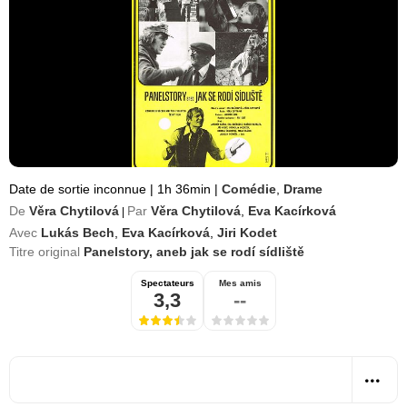
Date de sortie inconnue
|
1h 36min
|
Comédie
,
Drame
De
Věra Chytilová
Par
Věra Chytilová
,
Eva Kacírková
|
Avec
Lukás Bech
,
Eva Kacírková
,
Jiri Kodet
Titre original
Panelstory, aneb jak se rodí sídliště
Spectateurs
Mes amis
3,3
--