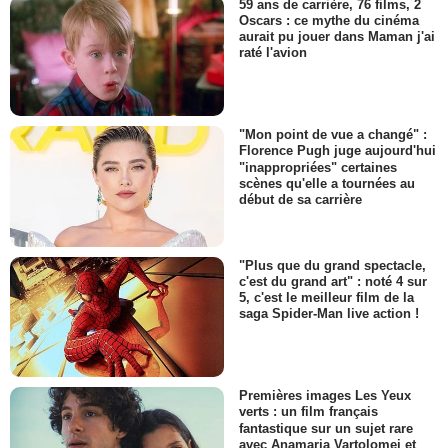
59 ans de carrière, 76 films, 2
Oscars : ce mythe du cinéma
aurait pu jouer dans Maman j'ai
raté l'avion
"Mon point de vue a changé" :
Florence Pugh juge aujourd'hui
"inappropriées" certaines
scènes qu'elle a tournées au
début de sa carrière
"Plus que du grand spectacle,
c'est du grand art" : noté 4 sur
5, c'est le meilleur film de la
saga Spider-Man live action !
Premières images Les Yeux
verts : un film français
fantastique sur un sujet rare
avec Anamaria Vartolomei et