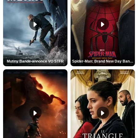
Mutiny Bande-annonce VO STFR
Spider-Man: Brand New Day Bande-annonce VO STFR