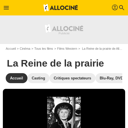
profil
menu
search
Accueil
Cinéma
Tous les films
Films Western
La Reine de la prairie de Allan Dwan
La Reine de la prairie
Accueil
Casting
Critiques spectateurs
Blu-Ray, DVD