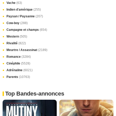
Vache
(63)
Indien d'amérique
(255)
Paysan / Paysanne
(207)
Cow-boy
(288)
Campagne et champs
(654)
Western
(505)
Rivalité
(822)
Meurtre / Assassinat
(2189)
Romance
(3284)
Cinéphile
(5528)
Adrénaline
(6021)
Parents
(10763)
Top Bandes-annonces