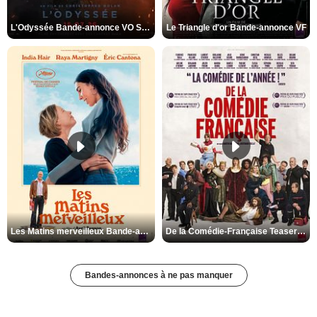
L'Odyssée Bande-annonce VO STFR
Le Triangle d'or Bande-annonce VF
Les Matins merveilleux Bande-annonce VF
De la Comédie-Française Teaser VF
Bandes-annonces à ne pas manquer