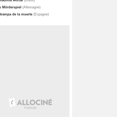
madilha Mortal
(Brésil)
s Mörderspiel
(Allemagne)
 trampa de la muerte
(Espagne)