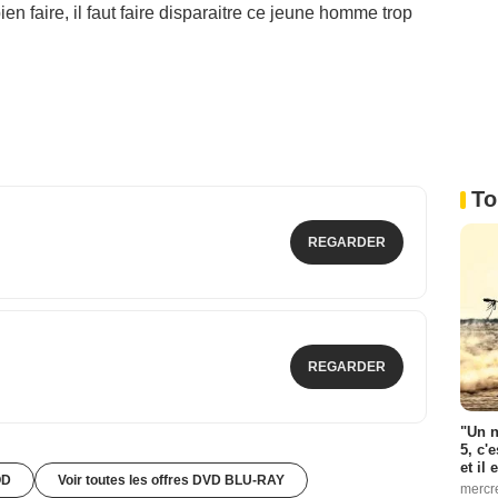
ien faire, il faut faire disparaitre ce jeune homme trop
To
REGARDER
REGARDER
"Un n
5, c'
et il
OD
Voir toutes les offres DVD BLU-RAY
mercr