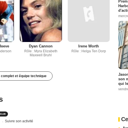
Premi
Harbo
d'act
mercr
Reeve
Dyan Cannon
Irene Worth
Anderson
Rôle : Myra Elizabeth
Rôle : Helga Ten Dorp
Maxwell Bruhl
Jason
 complet et équipe technique
son n
qui le
vendre
s
Ce
s
Suivre son activité