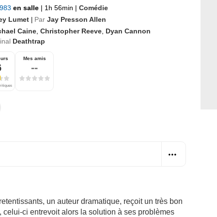
1983
en salle
|
1h 56min
|
Comédie
ey Lumet
Par
Jay Presson Allen
|
chael Caine
,
Christopher Reeve
,
Dyan Cannon
ginal
Deathtrap
eurs
Mes amis
6
--
ritiques
etentissants, un auteur dramatique, reçoit un très bon
celui-ci entrevoit alors la solution à ses problèmes