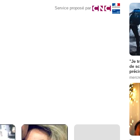
Service proposé par
"Je t
de sc
préci
mercr