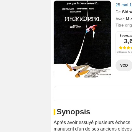
25 mai 
De
Sidn
Avec
Mi
Titre ori
Spectat
3,
249 notes, 43 c
VOD
Synopsis
Après avoir essuyé plusieurs échecs r
manuscrit d'un de ses anciens élèves, 