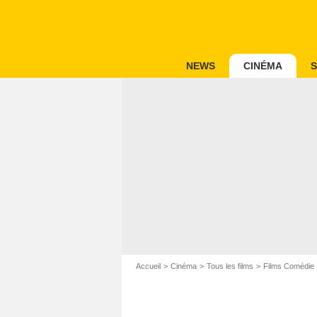
NEWS
CINÉMA
S
Accueil
Cinéma
Tous les films
Films Comédie