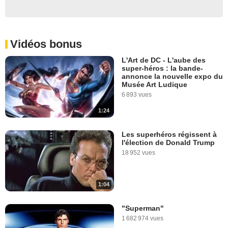
Vidéos bonus
L'Art de DC - L'aube des
super-héros : la bande-
annonce la nouvelle expo du
Musée Art Ludique
6 893 vues
1:24
Les superhéros régissent à
l'élection de Donald Trump
18 952 vues
1:04
"Superman"
1 682 974 vues