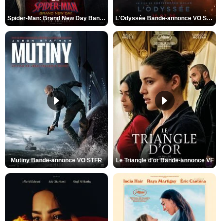
Spider-Man: Brand New Day Bande-annonce VO STFR
L'Odyssée Bande-annonce VO STFR
Mutiny Bande-annonce VO STFR
Le Triangle d'or Bande-annonce VF