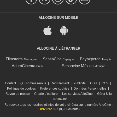
ALLOCINÉ SUR MOBILE
ALLOCINÉ À L'ÉTRANGER
Filmstarts
SensaCine
Beyazperde
Allemagne
Espagne
Turquie
AdoroCinema
Sensacine México
Brésil
Mexique
Contact
|
Qui sommes-nous
|
Recrutement
|
Publicité
|
CGU
|
CGV
|
Politique de cookies
|
Préférences cookies
|
Données Personnelles
|
Revue de presse
|
Charte d'écriture
|
Les services AlloCiné
|
Gérer Utiq
|
©AlloCiné
Retrouvez tous les horaires et infos de votre cinéma sur le numéro AlloCiné :
0 892 892 892
(0,90€/minute)