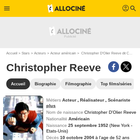
profil
menu
search
Accueil
Stars
Acteurs
Acteur américain
Christopher D'Olier Reeve dit Christopher Reeve
Christopher Reeve
Accueil
Biographie
Filmographie
Top films/séries
Métiers
Acteur
,
Réalisateur
,
Scénariste
plus
Nom de naissance
Christopher D'Olier Reeve
Nationalité
Américain
Naissance
25 septembre 1952
(New York -
Etats-Unis)
Décès
10 octobre 2004
à l'age de 52 ans