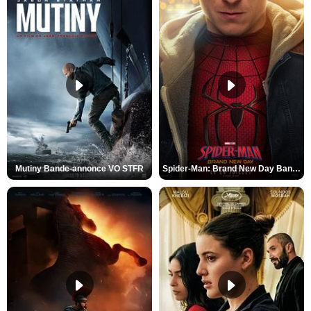
Mutiny Bande-annonce VO STFR
Spider-Man: Brand New Day Bande-annonce VO STFR