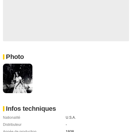
Photo
Infos techniques
Nationalité
U.S.A.
Distributeur
-
Année de production
1938