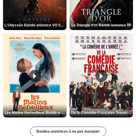
L'Odyssée Bande-annonce VO STFR
Le Triangle d'or Bande-annonce VF
Les Matins merveilleux Bande-annonce VF
De la Comédie-Française Teaser VF
Bandes-annonces à ne pas manquer