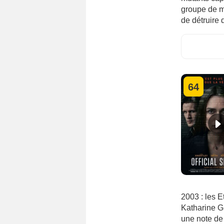
groupe de m
de détruire 
64
2003 : les E
Katharine G
une note de 