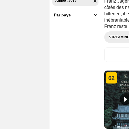
Année
:
2019
Franz Jägers
côtés des n
hitlérien, il
Par pays
France
inébranlable
Franz reste
U.S.A.
STREAMIN
62