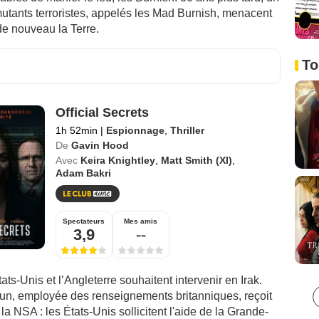
utants terroristes, appelés les Mad Burnish, menacent
de nouveau la Terre.
To
Official Secrets
1h 52min
|
Espionnage
,
Thriller
De
Gavin Hood
Avec
Keira Knightley
,
Matt Smith (XI)
,
Adam Bakri
Spectateurs
Mes amis
3,9
--
tats-Unis et l’Angleterre souhaitent intervenir en Irak.
un, employée des renseignements britanniques, reçoit
la NSA : les États-Unis sollicitent l'aide de la Grande-