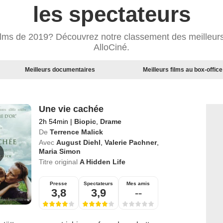
les spectateurs
films de 2019? Découvrez notre classement des meilleurs
AlloCiné.
Meilleurs documentaires
Meilleurs films au box-office
Une vie cachée
2h 54min
|
Biopic
,
Drame
De
Terrence Malick
Avec
August Diehl
,
Valerie Pachner
,
Maria Simon
Titre original
A Hidden Life
Presse
Spectateurs
Mes amis
3,8
3,9
--