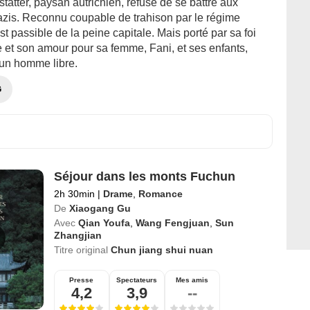
tätter, paysan autrichien, refuse de se battre aux
azis. Reconnu coupable de trahison par le régime
 est passible de la peine capitale. Mais porté par sa foi
 et son amour pour sa femme, Fani, et ses enfants,
 un homme libre.
G
Séjour dans les monts Fuchun
2h 30min
|
Drame
,
Romance
De
Xiaogang Gu
Avec
Qian Youfa
,
Wang Fengjuan
,
Sun
Zhangjian
Titre original
Chun jiang shui nuan
Presse
Spectateurs
Mes amis
4,2
3,9
--