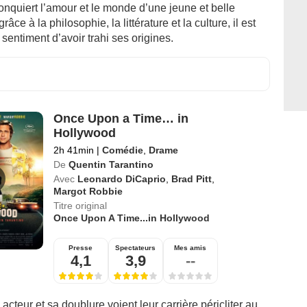
conquiert l’amour et le monde d’une jeune et belle
âce à la philosophie, la littérature et la culture, il est
 sentiment d’avoir trahi ses origines.
Once Upon a Time… in
Hollywood
2h 41min
|
Comédie
,
Drame
De
Quentin Tarantino
Avec
Leonardo DiCaprio
,
Brad Pitt
,
Margot Robbie
Titre original
Once Upon A Time...in Hollywood
Presse
Spectateurs
Mes amis
4,1
3,9
--
acteur et sa doublure voient leur carrière péricliter au