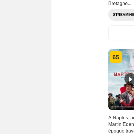
Bretagne...
STREAMIN
65
À Naples, au
Martin Eden,
époque trav