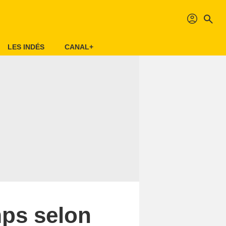
profil
search
LES INDÉS
CANAL+
mps selon