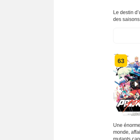
Le destin d’
des saisons 
63
Une énorme 
monde, affa
mutants capa