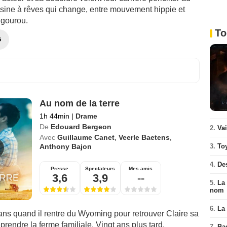
usine à rêves qui change, entre mouvement hippie et
 gourou.
To
G
Au nom de la terre
1h 44min
|
Drame
De
Edouard Bergeon
2.
Va
Avec
Guillaume Canet
,
Veerle Baetens
,
Anthony Bajon
3.
To
4.
De
Presse
Spectateurs
Mes amis
3,6
3,9
--
5.
La 
nom
6.
La 
ans quand il rentre du Wyoming pour retrouver Claire sa
eprendre la ferme familiale. Vingt ans plus tard,
7.
Ba