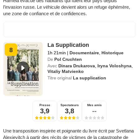
Hamela évacue des habitants qui fuient leur pays depuis
l’invasion russe. Le véhicule devient alors un refuge éphémère,
une zone de confiance et de confidences.
La Supplication
8
1h 21min
|
Documentaire
,
Historique
De
Pol Cruchten
Avec
Dinara Drukarova
,
Iryna Voloshyna
,
Vitaliy Matvienko
Titre original
La supplication
Presse
Spectateurs
Mes amis
3,9
3,8
--
Une transposition inspirée et poignante du livre écrit par Svetlana
Alexievitch à partir des récits de victimes de la catastrophe de