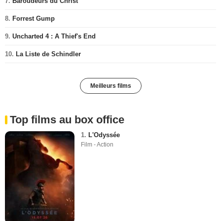
7.
Baroudeurs du Christ
8.
Forrest Gump
9.
Uncharted 4 : A Thief's End
10.
La Liste de Schindler
Meilleurs films
Top films au box office
1.
L'Odyssée
Film - Action