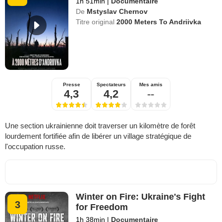
1h 51min
|
Documentaire
De
Mstyslav Chernov
Titre original
2000 Meters To Andriivka
Presse
Spectateurs
Mes amis
4,3
4,2
--
Une section ukrainienne doit traverser un kilomètre de forêt
lourdement fortifiée afin de libérer un village stratégique de
l'occupation russe.
Winter on Fire: Ukraine's Fight
3
for Freedom
1h 38min
|
Documentaire