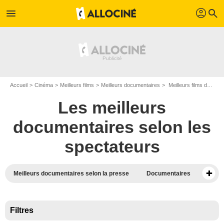
profil
menu
search
Accueil
Cinéma
Meilleurs films
Meilleurs documentaires
Meilleurs films documentaires ukrainiens
Les meilleurs
documentaires selon les
spectateurs
Meilleurs documentaires selon la presse
Documentaires
Les pires films
Meilleurs films selon la presse
Filtres