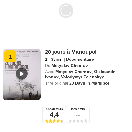
20 jours à Marioupol
1
1h 33min
|
Documentaire
De
Mstyslav Chernov
Avec
Mstyslav Chernov
,
Oleksandr
Ivanov
,
Volodymyr Zelenskyy
Titre original
20 Days in Mariupol
Spectateurs
Mes amis
4,4
--