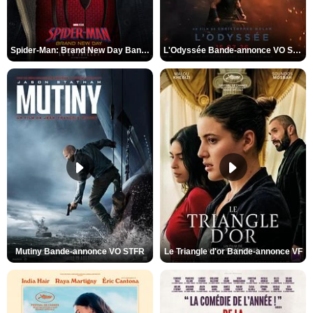
Spider-Man: Brand New Day Bande-annonce VO STFR
L'Odyssée Bande-annonce VO STFR
Mutiny Bande-annonce VO STFR
Le Triangle d'or Bande-annonce VF