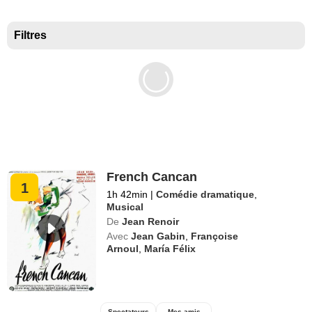
Meilleurs documentaires selon la presse
Filtres
French Cancan
1
1h 42min
|
Comédie dramatique
,
Musical
De
Jean Renoir
Avec
Jean Gabin
,
Françoise
Arnoul
,
María Félix
Spectateurs
Mes amis