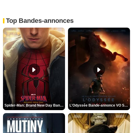
Top Bandes-annonces
Spider-Man: Brand New Day Bande-annonce VO STFR
L'Odyssée Bande-annonce VO STFR