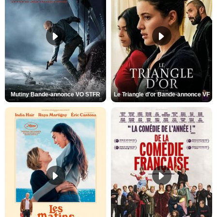
Mutiny Bande-annonce VO STFR
Le Triangle d'or Bande-annonce VF