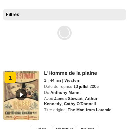
Meilleurs documentaires selon la presse
Filtres
L'Homme de la plaine
1
1h 44min
|
Western
Date de reprise
13 juillet 2005
De
Anthony Mann
Avec
James Stewart
,
Arthur
Kennedy
,
Cathy O'Donnell
Titre original
The Man from Laramie
Presse
Spectateurs
Mes amis