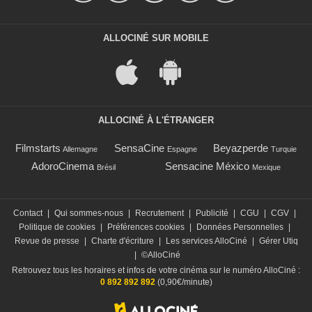
ALLOCINÉ SUR MOBILE
ALLOCINÉ À L'ÉTRANGER
Filmstarts
SensaCine
Beyazperde
Allemagne
Espagne
Turquie
AdoroCinema
Sensacine México
Brésil
Mexique
Contact
|
Qui sommes-nous
|
Recrutement
|
Publicité
|
CGU
|
CGV
|
Politique de cookies
|
Préférences cookies
|
Données Personnelles
|
Revue de presse
|
Charte d'écriture
|
Les services AlloCiné
|
Gérer Utiq
|
©AlloCiné
Retrouvez tous les horaires et infos de votre cinéma sur le numéro AlloCiné :
0 892 892 892
(0,90€/minute)