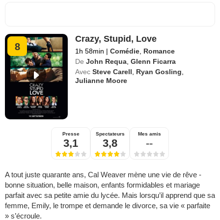
Crazy, Stupid, Love
8
1h 58min
|
Comédie
,
Romance
De
John Requa
,
Glenn Ficarra
Avec
Steve Carell
,
Ryan Gosling
,
Julianne Moore
Presse
Spectateurs
Mes amis
3,1
3,8
--
A tout juste quarante ans, Cal Weaver mène une vie de rêve -
bonne situation, belle maison, enfants formidables et mariage
parfait avec sa petite amie du lycée. Mais lorsqu’il apprend que sa
femme, Emily, le trompe et demande le divorce, sa vie « parfaite
» s’écroule.