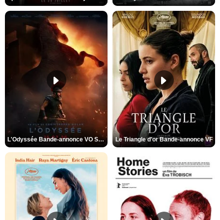
L'Odyssée Bande-annonce VO STFR
Le Triangle d'or Bande-annonce VF