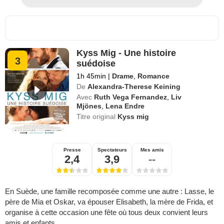
Kyss Mig - Une histoire
3
suédoise
1h 45min
|
Drame
,
Romance
De
Alexandra-Therese Keining
Avec
Ruth Vega Fernandez
,
Liv
Mjönes
,
Lena Endre
Titre original
Kyss mig
Presse
Spectateurs
Mes amis
2,4
3,9
--
En Suède, une famille recomposée comme une autre : Lasse, le
père de Mia et Oskar, va épouser Elisabeth, la mère de Frida, et
organise à cette occasion une fête où tous deux convient leurs
amis et enfants.