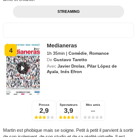
STREAMING
Medianeras
4
1h 35min
|
Comédie
,
Romance
De
Gustavo Taretto
Avec
Javier Drolas
,
Pilar López de
Ayala
,
Inés Efron
Presse
Spectateurs
Mes amis
2,9
3,9
--
Martin est phobique mais se soigne. Petit à petit il parvient à sortir
de son isolement, de son studio et de sa réalité virtuelle. Il est