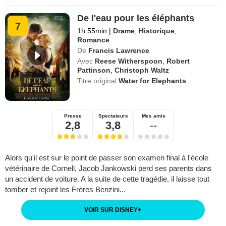
De l'eau pour les éléphants
7
1h 55min
|
Drame
,
Historique
,
Romance
De
Francis Lawrence
Avec
Reese Witherspoon
,
Robert
Pattinson
,
Christoph Waltz
Titre original
Water for Elephants
Presse
Spectateurs
Mes amis
2,8
3,8
--
Alors qu'il est sur le point de passer son examen final à l'école
vétérinaire de Cornell, Jacob Jankowski perd ses parents dans
un accident de voiture. A la suite de cette tragédie, il laisse tout
tomber et rejoint les Frères Benzini...
VOIR SUR DISNEY
+