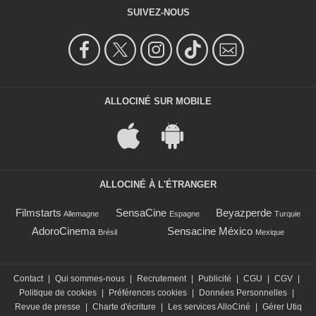
SUIVEZ-NOUS
ALLOCINÉ SUR MOBILE
ALLOCINÉ À L'ÉTRANGER
Filmstarts
SensaCine
Beyazperde
Allemagne
Espagne
Turquie
AdoroCinema
Sensacine México
Brésil
Mexique
Contact
|
Qui sommes-nous
|
Recrutement
|
Publicité
|
CGU
|
CGV
|
Politique de cookies
|
Préférences cookies
|
Données Personnelles
|
Revue de presse
|
Charte d'écriture
|
Les services AlloCiné
|
Gérer Utiq