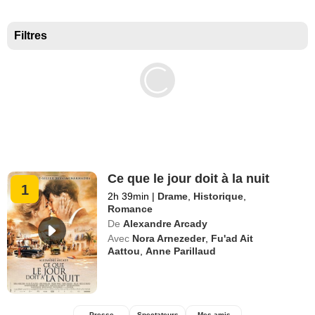
Meilleurs documentaires selon la presse
Filtres
Ce que le jour doit à la nuit
1
2h 39min
|
Drame
,
Historique
,
Romance
De
Alexandre Arcady
Avec
Nora Arnezeder
,
Fu'ad Ait
Aattou
,
Anne Parillaud
Presse
Spectateurs
Mes amis