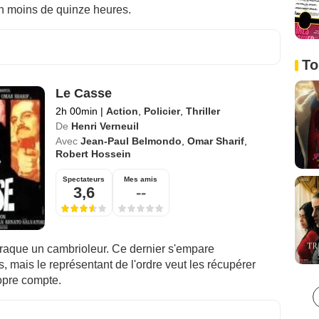
n moins de quinze heures.
To
Le Casse
2h 00min
|
Action
,
Policier
,
Thriller
De
Henri Verneuil
Avec
Jean-Paul Belmondo
,
Omar Sharif
,
Robert Hossein
Spectateurs
Mes amis
3,6
--
traque un cambrioleur. Ce dernier s'empare
 mais le représentant de l'ordre veut les récupérer
opre compte.