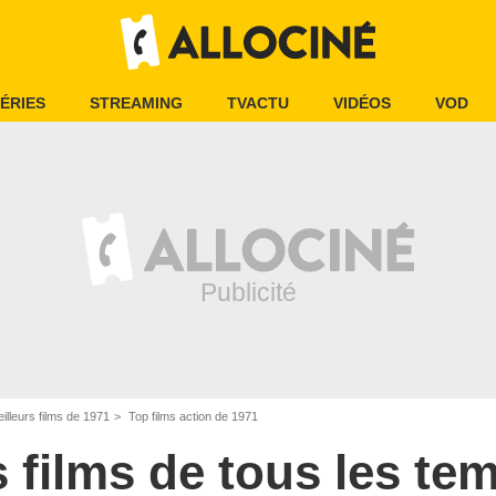
ÉRIES
STREAMING
TVACTU
VIDÉOS
VOD
illeurs films de 1971
Top films action de 1971
s films de tous les te