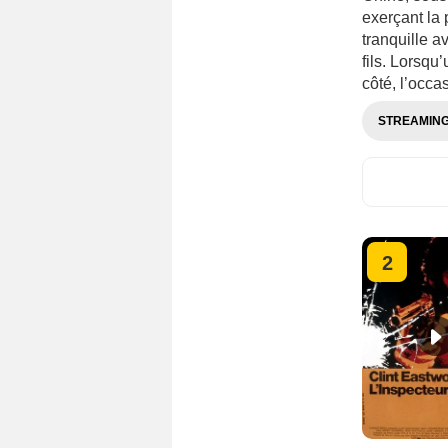
exerçant la 
tranquille a
fils. Lorsqu
côté, l’occa
STREAMIN
2