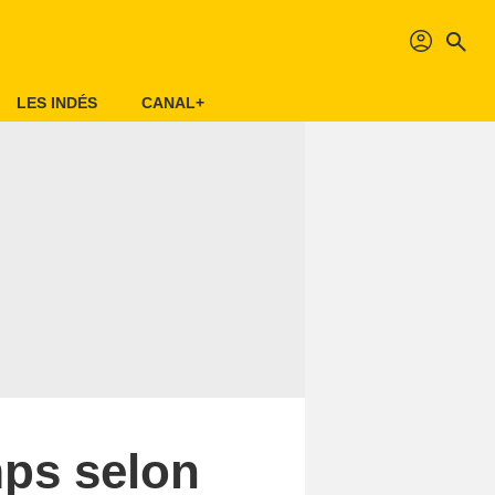
profil
search
LES INDÉS
CANAL+
mps selon