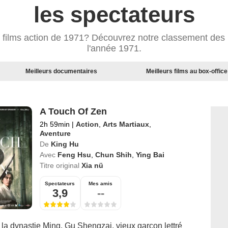
les spectateurs
s films action de 1971? Découvrez notre classement des m
l'année 1971.
Meilleurs documentaires
Meilleurs films au box-office
A Touch Of Zen
2h 59min
|
Action
,
Arts Martiaux
,
Aventure
De
King Hu
Avec
Feng Hsu
,
Chun Shih
,
Ying Bai
Titre original
Xia nü
Spectateurs
Mes amis
3,9
--
la dynastie Ming. Gu Shengzai, vieux garçon lettré