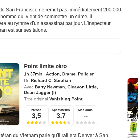
e de San Francisco ne remet pas immédiatement 200 000
 homme qui vient de commettre un crime, il
a au rythme d'un assassinat par jour. L'inspecteur
an est sur ses talons.
Point limite zéro
1h 37min
|
Action
,
Drame
,
Policier
De
Richard C. Sarafian
Avec
Barry Newman
,
Cleavon Little
,
Dean Jagger (I)
Titre original
Vanishing Point
Presse
Spectateurs
Mes amis
3,5
3,7
--
étéran du Vietnam parie qu'il ralliera Denver à San