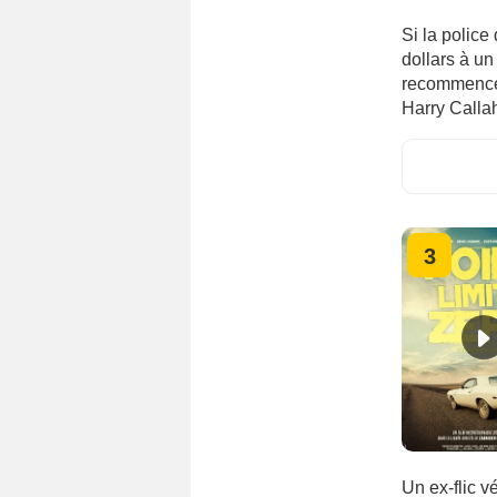
Si la polic
dollars à un
recommencer
Harry Callah
3
Un ex-flic v