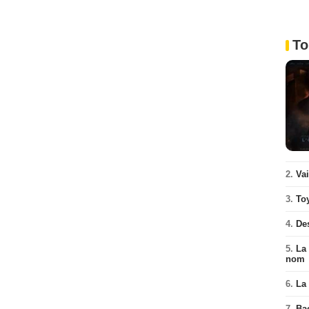
To
2.
Va
3.
To
4.
De
5.
La 
nom
6.
La 
7.
Ba