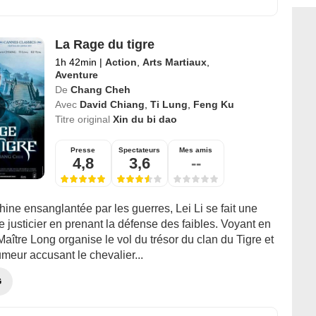
La Rage du tigre
1h 42min
|
Action
,
Arts Martiaux
,
Aventure
De
Chang Cheh
Avec
David Chiang
,
Ti Lung
,
Feng Ku
Titre original
Xin du bi dao
Presse
Spectateurs
Mes amis
4,8
3,6
--
ne ensanglantée par les guerres, Lei Li se fait une
e justicier en prenant la défense des faibles. Voyant en
, Maître Long organise le vol du trésor du clan du Tigre et
meur accusant le chevalier...
G