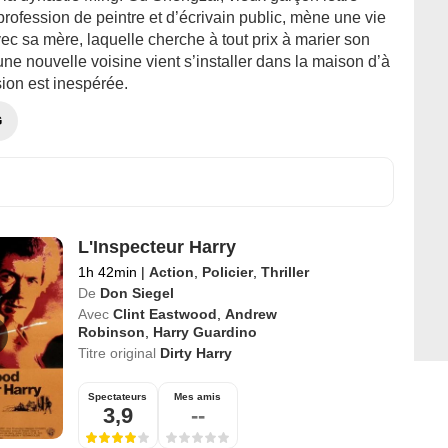
profession de peintre et d’écrivain public, mène une vie
vec sa mère, laquelle cherche à tout prix à marier son
’une nouvelle voisine vient s’installer dans la maison d’à
sion est inespérée.
G
L'Inspecteur Harry
1h 42min
|
Action
,
Policier
,
Thriller
De
Don Siegel
Avec
Clint Eastwood
,
Andrew
Robinson
,
Harry Guardino
Titre original
Dirty Harry
Spectateurs
Mes amis
3,9
--