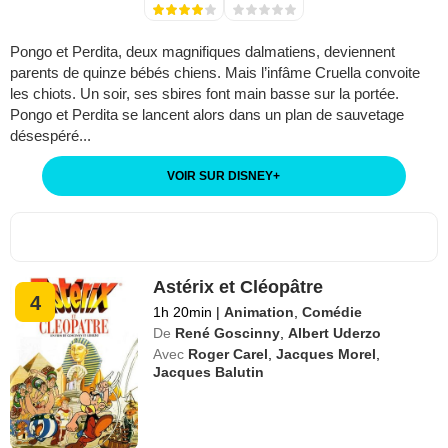
Pongo et Perdita, deux magnifiques dalmatiens, deviennent
parents de quinze bébés chiens. Mais l’infâme Cruella convoite
les chiots. Un soir, ses sbires font main basse sur la portée.
Pongo et Perdita se lancent alors dans un plan de sauvetage
désespéré...
VOIR SUR DISNEY
+
Astérix et Cléopâtre
4
1h 20min
|
Animation
,
Comédie
De
René Goscinny
,
Albert Uderzo
Avec
Roger Carel
,
Jacques Morel
,
Jacques Balutin