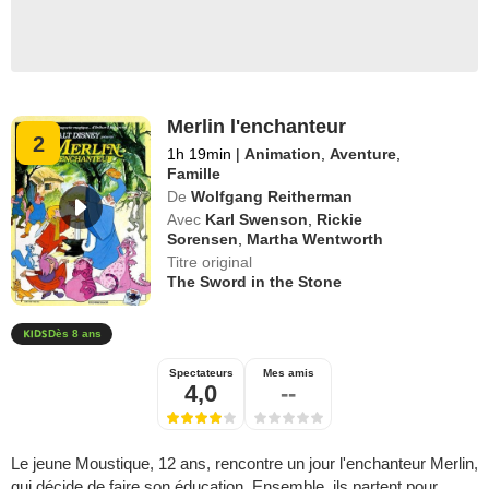
Merlin l'enchanteur
2
1h 19min
|
Animation
,
Aventure
,
Famille
De
Wolfgang Reitherman
Avec
Karl Swenson
,
Rickie
Sorensen
,
Martha Wentworth
Titre original
The Sword in the Stone
Dès 8 ans
Spectateurs
Mes amis
4,0
--
Le jeune Moustique, 12 ans, rencontre un jour l'enchanteur Merlin,
qui décide de faire son éducation. Ensemble, ils partent pour