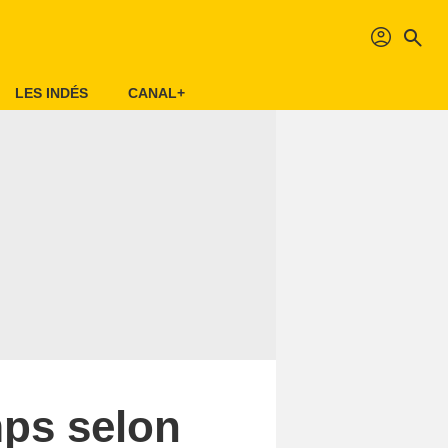
profil
search
LES INDÉS
CANAL+
mps selon