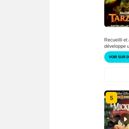
Recueilli et
développe u
VOIR SUR 
5