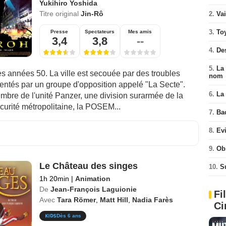
Yukihiro Yoshida
Titre original
Jin-Rô
2.
Va
3.
To
Presse
Spectateurs
Mes amis
3,4
3,8
--
4.
De
5.
La 
es années 50. La ville est secouée par des troubles
nom
entés par un groupe d'opposition appelé "La Secte".
6.
La 
mbre de l'unité Panzer, une division surarmée de la
curité métropolitaine, la POSEM...
7.
Ba
8.
Ev
9.
Ob
Le Château des singes
10.
S
1h 20min
|
Animation
De
Jean-François Laguionie
Fi
Avec
Tara Römer
,
Matt Hill
,
Nadia Farès
Ci
Dès 6 ans