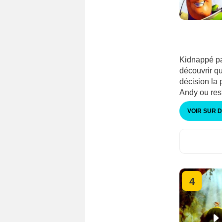
Kidnappé pa
découvrir qu'
décision la 
Andy ou res
VOIR SUR 
4