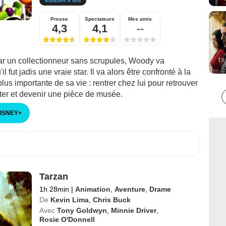
Dès 6 ans
Presse
Spectateurs
Mes amis
4,3
4,1
--
r un collectionneur sans scrupules, Woody va
il fut jadis une vraie star. Il va alors être confronté à la
plus importante de sa vie : rentrer chez lui pour retrouver
ter et devenir une pièce de musée.
DISNEY
+
Tarzan
1h 28min
|
Animation
,
Aventure
,
Drame
De
Kevin Lima
,
Chris Buck
Avec
Tony Goldwyn
,
Minnie Driver
,
Rosie O'Donnell