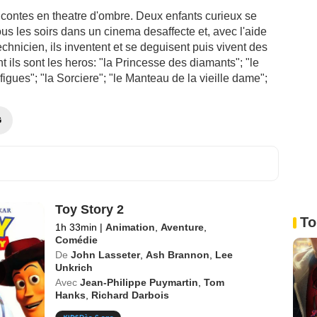
 contes en theatre d'ombre. Deux enfants curieux se
ous les soirs dans un cinema desaffecte et, avec l'aide
echnicien, ils inventent et se deguisent puis vivent des
nt ils sont les heros: "la Princesse des diamants"; "le
igues"; "la Sorciere"; "le Manteau de la vieille dame";
G
Toy Story 2
To
1h 33min
|
Animation
,
Aventure
,
Comédie
De
John Lasseter
,
Ash Brannon
,
Lee
Unkrich
Avec
Jean-Philippe Puymartin
,
Tom
Hanks
,
Richard Darbois