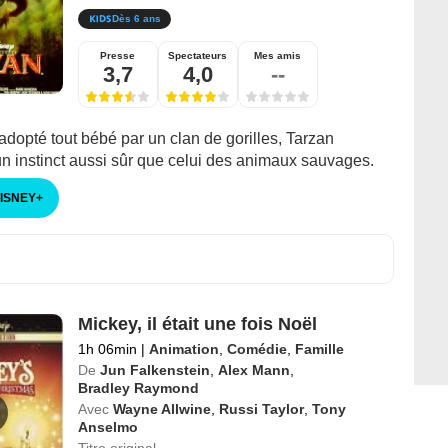
Dès 6 ans
Presse
Spectateurs
Mes amis
3,7
4,0
--
 adopté tout bébé par un clan de gorilles, Tarzan
n instinct aussi sûr que celui des animaux sauvages.
DISNEY
+
Mickey, il était une fois Noël
1h 06min
|
Animation
,
Comédie
,
Famille
De
Jun Falkenstein
,
Alex Mann
,
Bradley Raymond
Avec
Wayne Allwine
,
Russi Taylor
,
Tony
Anselmo