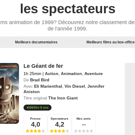
les spectateurs
films animation de 1999? Découvrez notre classement des
de l'année 1999.
Meilleurs documentaires
Meilleurs films au box-office
Le Géant de fer
1h 25min
|
Action
,
Animation
,
Aventure
De
Brad Bird
Avec
Eli Marienthal
,
Vin Diesel
,
Jennifer
Aniston
Titre original
The Iron Giant
Dès 8 ans
Presse
Spectateurs
Mes amis
4,0
4,2
--