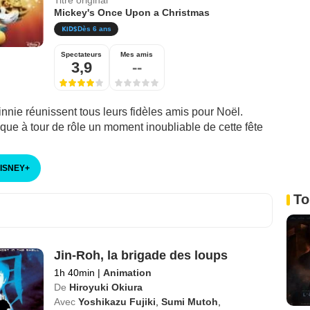
Titre original
Mickey's Once Upon a Christmas
Dès 6 ans
Spectateurs
Mes amis
3,9
--
nnie réunissent tous leurs fidèles amis pour Noël.
ue à tour de rôle un moment inoubliable de cette fête
DISNEY
+
To
Jin-Roh, la brigade des loups
1h 40min
|
Animation
De
Hiroyuki Okiura
Avec
Yoshikazu Fujiki
,
Sumi Mutoh
,