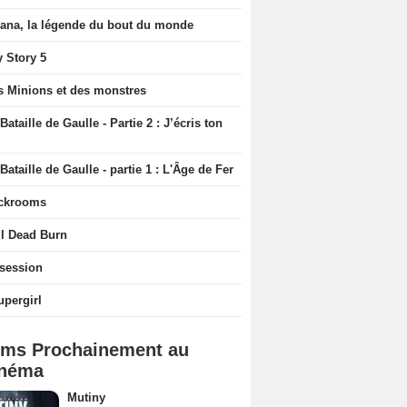
iana, la légende du bout du monde
y Story 5
s Minions et des monstres
Bataille de Gaulle - Partie 2 : J’écris ton
Bataille de Gaulle - partie 1 : L'Âge de Fer
ckrooms
il Dead Burn
session
upergirl
lms Prochainement au
néma
Mutiny