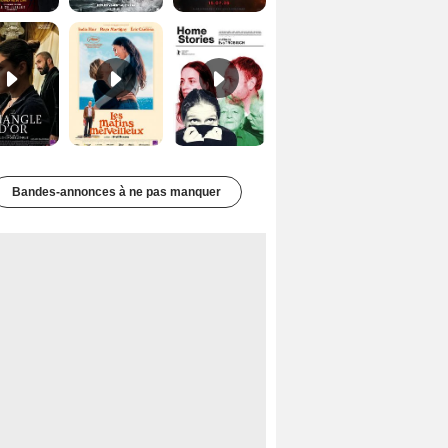
Le Triangle d'or Bande-annonce VF
Les Matins merveilleux Bande-annonce VF
Home stories Bande-annonce VO STFR
Bandes-annonces à ne pas manquer