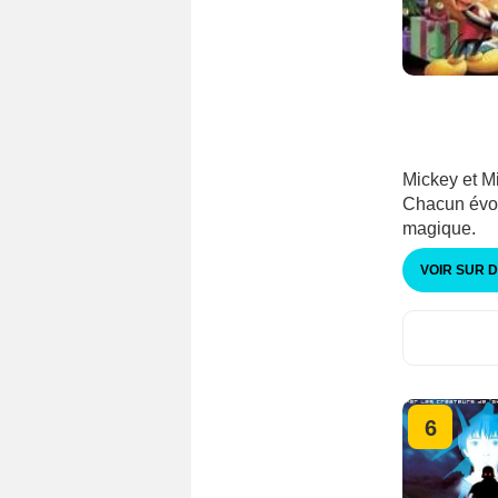
Mickey et Mi
Chacun évoq
magique.
VOIR SUR 
6