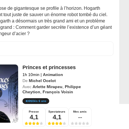
se de gigantesque se profile à l’horizon. Hogarth
t tout juste de sauver un énorme robot tombé du ciel.
garth a désormais un très grand ami et un problème
 grand : Comment garder secrète l’existence d’un géant
geur d’acier ?
Princes et princesses
1h 10min
|
Animation
De
Michel Ocelot
Avec
Arlette Mirapeu
,
Philippe
Cheytion
,
François Voisin
Dès 6 ans
Presse
Spectateurs
Mes amis
4,1
4,1
--