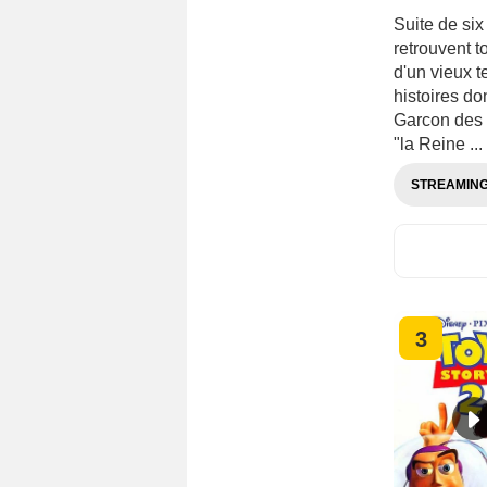
Suite de six
retrouvent t
d'un vieux t
histoires do
Garcon des f
"la Reine ...
STREAMIN
3