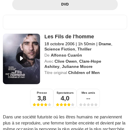
DVD
Les Fils de l'homme
18 octobre 2006
|
1h 50min
|
Drame
,
Science Fiction
,
Thriller
De
Alfonso Cuarón
Avec
Clive Owen
,
Clare-Hope
Ashitey
,
Julianne Moore
Titre original
Children of Men
Presse
Spectateurs
Mes amis
3,8
4,0
--
Dans une société futuriste où les êtres humains ne parviennent
plus à se reproduire, une femme tombe enceinte et devient par la
même occasion la personne la plus enviée et la plus recherchée