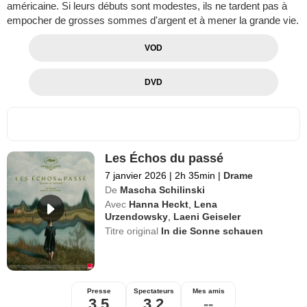
américaine. Si leurs débuts sont modestes, ils ne tardent pas à
empocher de grosses sommes d'argent et à mener la grande vie.
VOD
DVD
Les Échos du passé
7 janvier 2026
|
2h 35min
|
Drame
De
Mascha Schilinski
Avec
Hanna Heckt
,
Lena
Urzendowsky
,
Laeni Geiseler
Titre original
In die Sonne schauen
Presse
Spectateurs
Mes amis
3,5
3,2
--