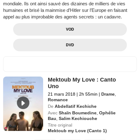
mondiale. Ils ont ainsi sauvé des dizaines de milliers de vies
humaines et brisé la mainmise d’Hitler sur l’Europe en faisant
appel au plus improbable des agents secrets : un cadavre.
VOD
DVD
Mektoub My Love : Canto
Uno
21 mars 2018
|
2h 55min
|
Drame
,
Romance
De
Abdellatif Kechiche
Avec
Shaïn Boumedine
,
Ophélie
Bau
,
Salim Kechiouche
Titre original
Mektoub my Love (Canto 1)