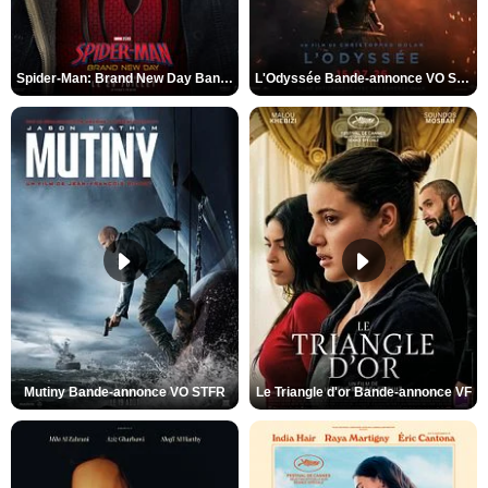
Spider-Man: Brand New Day Bande-annonce VO STFR
L'Odyssée Bande-annonce VO STFR
Mutiny Bande-annonce VO STFR
Le Triangle d'or Bande-annonce VF