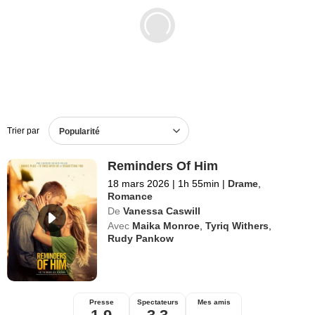
Films en DVD
BO de films
Trier par
Popularité
Reminders Of Him
18 mars 2026
|
1h 55min
|
Drame
,
Romance
De
Vanessa Caswill
Avec
Maika Monroe
,
Tyriq Withers
,
Rudy Pankow
Presse
Spectateurs
Mes amis