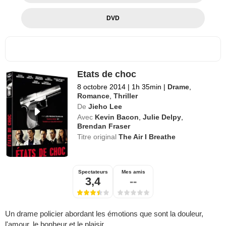
DVD
Etats de choc
8 octobre 2014
|
1h 35min
|
Drame
,
Romance
,
Thriller
De
Jieho Lee
Avec
Kevin Bacon
,
Julie Delpy
,
Brendan Fraser
Titre original
The Air I Breathe
Spectateurs
Mes amis
3,4
--
Un drame policier abordant les émotions que sont la douleur,
l'amour, le bonheur et le plaisir.