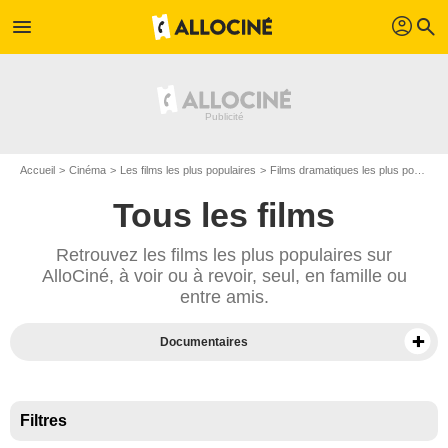
profil
menu
search
Accueil
Cinéma
Les films les plus populaires
Films dramatiques les plus populaires
Tous les films
Retrouvez les films les plus populaires sur
AlloCiné, à voir ou à revoir, seul, en famille ou
entre amis.
Documentaires
Films sur Prime Video
Films en VOD
Filtres