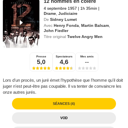
12 hommes en colère
4 septembre 1957
|
1h 35min
|
Drame
,
Judiciaire
De
Sidney Lumet
Avec
Henry Fonda
,
Martin Balsam
,
John Fiedler
Titre original
Twelve Angry Men
Presse
Spectateurs
Mes amis
5,0
4,6
--
Lors d'un procès, un juré émet l'hypothèse que l'homme qu'il doit
juger n'est peut-être pas coupable. Il va tenter de convaincre les
onze autres jurés.
SÉANCES (4)
VOD