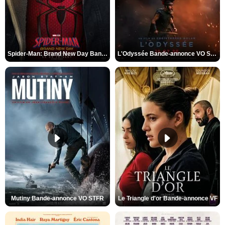
Spider-Man: Brand New Day Bande-annonce VO STFR
L'Odyssée Bande-annonce VO STFR
Mutiny Bande-annonce VO STFR
Le Triangle d'or Bande-annonce VF