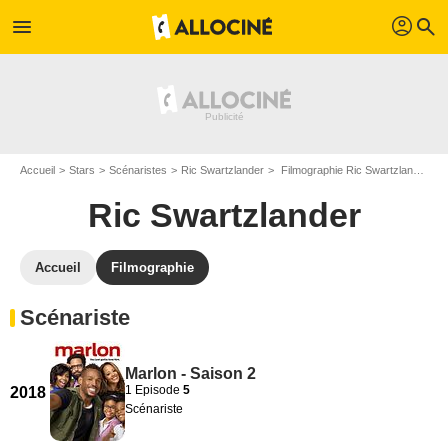
profil
menu
search
Accueil
Stars
Scénaristes
Ric Swartzlander
Filmographie Ric Swartzlander
Ric Swartzlander
Accueil
Filmographie
Scénariste
Marlon - Saison 2
1 Episode
5
2018
Scénariste