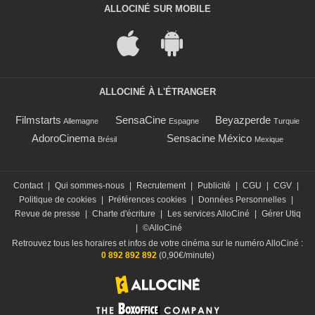
ALLOCINÉ SUR MOBILE
ALLOCINÉ À L'ÉTRANGER
Filmstarts
SensaCine
Beyazperde
Allemagne
Espagne
Turquie
AdoroCinema
Sensacine México
Brésil
Mexique
Contact
|
Qui sommes-nous
|
Recrutement
|
Publicité
|
CGU
|
CGV
|
Politique de cookies
|
Préférences cookies
|
Données Personnelles
|
Revue de presse
|
Charte d'écriture
|
Les services AlloCiné
|
Gérer Utiq
|
©AlloCiné
Retrouvez tous les horaires et infos de votre cinéma sur le numéro AlloCiné :
0 892 892 892
(0,90€/minute)