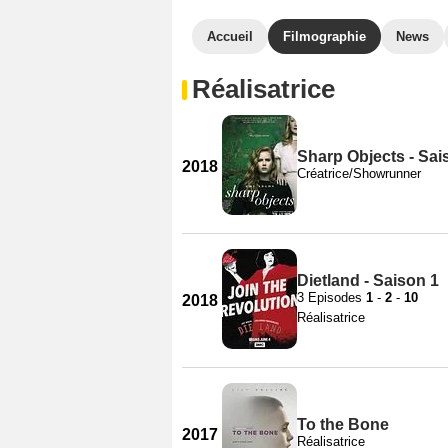
Accueil
Filmographie
News
Réalisatrice
Sharp Objects - Sai
2018
Créatrice/Showrunner
Dietland - Saison 1
3 Episodes
1
-
2
-
10
2018
Réalisatrice
To the Bone
2017
Réalisatrice