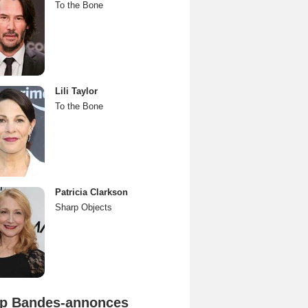
To the Bone
Lili Taylor
To the Bone
Patricia Clarkson
Sharp Objects
p Bandes-annonces
Spider-Man: Brand New Day Bande-annonce VO STFR
L'Odyssée Bande-annonce VO STFR
Mutiny Bande-annonce VO STFR