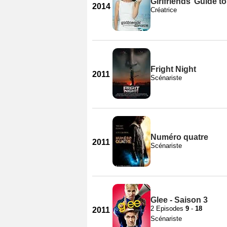
Girlfriends’ Guide t
2014
Créatrice
Fright Night
2011
Scénariste
Numéro quatre
2011
Scénariste
Glee - Saison 3
2 Episodes
9
-
18
2011
Scénariste