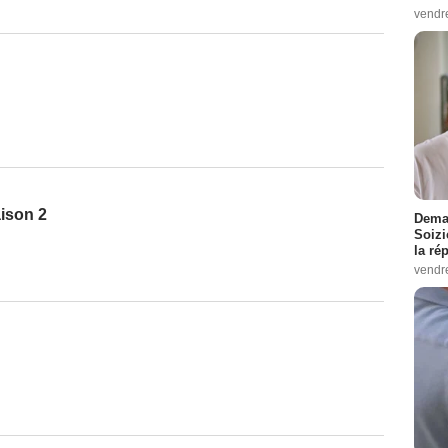
vendr
aison 2
Demai
Soizi
la ré
vendr