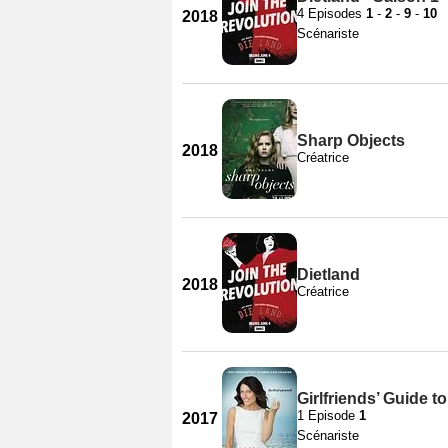
4 Episodes
1
-
2
-
9
-
10
2018
Scénariste
Sharp Objects
2018
Créatrice
Dietland
2018
Créatrice
Girlfriends’ Guide t
1 Episode
1
2017
Scénariste