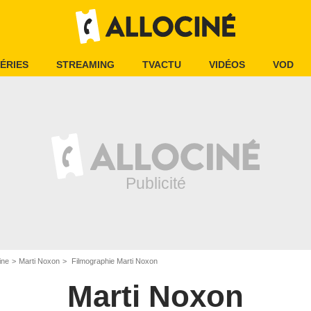
ÉRIES
STREAMING
TVACTU
VIDÉOS
VOD
ine
Marti Noxon
Filmographie Marti Noxon
Marti Noxon