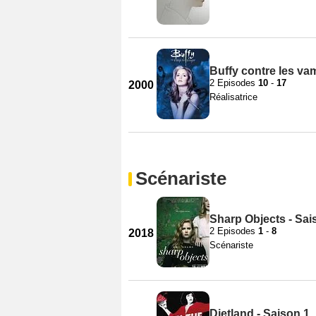
Buffy contre les va
2 Episodes
10
-
17
2000
Réalisatrice
Scénariste
Sharp Objects - Sai
2 Episodes
1
-
8
2018
Scénariste
Dietland - Saison 1