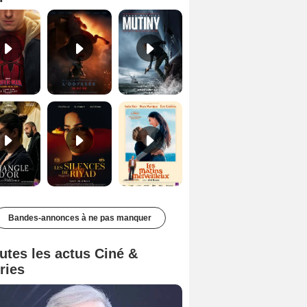
Le Triangle d'or Bande-annonce VF
Les Silences de Riyad Bande-annonce VO STFR
Les Matins merveilleux Bande-annonce VF
Bandes-annonces à ne pas manquer
utes les actus Ciné &
ries