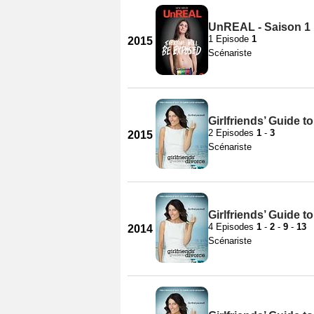
UnREAL - Saison 1
1 Episode
1
2015
Scénariste
Girlfriends’ Guide t
2 Episodes
1
-
3
2015
Scénariste
Girlfriends’ Guide t
4 Episodes
1
-
2
-
9
-
13
2014
Scénariste