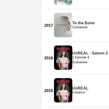
To the Bone
2017
Scénariste
UnREAL - Saison 2
1 Episode
1
2016
Scénariste
UnREAL
2015
Créatrice