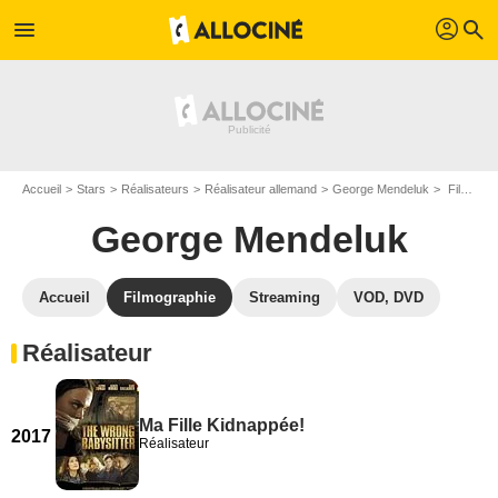
profil
menu
search
Accueil
Stars
Réalisateurs
Réalisateur allemand
George Mendeluk
Filmographie George Mendeluk
George Mendeluk
Accueil
Filmographie
Streaming
VOD, DVD
Réalisateur
Ma Fille Kidnappée!
2017
Réalisateur