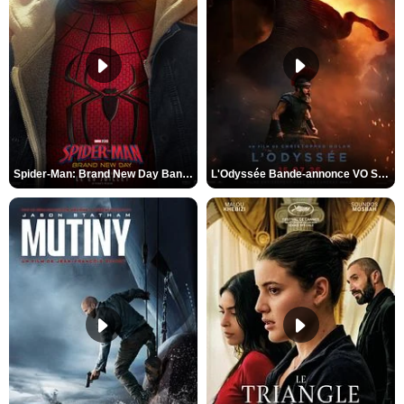
Spider-Man: Brand New Day Bande-annonce VO STFR
L'Odyssée Bande-annonce VO STFR