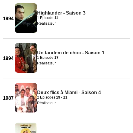
Highlander - Saison 3
1 Episode
11
1994
Réalisateur
Un tandem de choc - Saison 1
1 Episode
17
1994
Réalisateur
Deux flics à Miami - Saison 4
2 Episodes
19
-
21
1987
Réalisateur