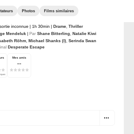
tateurs
Photos
Films similaires
sortie inconnue
|
1h 30min
|
Drame
,
Thriller
ge Mendeluk
Par
Shane Bitterling
,
Natalie Kiwi
|
isabeth Röhm
,
Michael Shanks (I)
,
Serinda Swan
ginal
Desperate Escape
urs
Mes amis
--
tiques