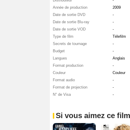
Distributeur
-
Année de production
2009
Date de sortie DVD
-
Date de sortie Blu-ray
-
Date de sortie VOD
-
Type de film
Télefilm
Secrets de tournage
-
Budget
-
Langues
Anglais
Format production
-
Couleur
Couleur
Format audio
-
Format de projection
-
N° de Visa
-
Si vous aimez ce film