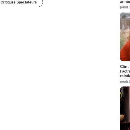
année
 Critiques Spectateurs
jeudi 
Clint
l'act
relat
jeudi 