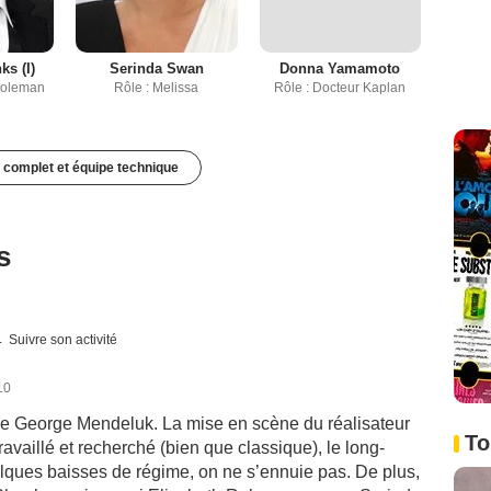
ks (I)
Serinda Swan
Donna Yamamoto
Coleman
Rôle : Melissa
Rôle : Docteur Kaplan
 complet et équipe technique
s
Suivre son activité
10
 de George Mendeluk. La mise en scène du réalisateur
To
ravaillé et recherché (bien que classique), le long-
elques baisses de régime, on ne s’ennuie pas. De plus,