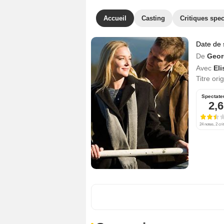
Accueil
Casting
Critiques spec
Date de 
De
Geor
Avec
El
Titre ori
Spectate
2,6
24 notes, 2 cri