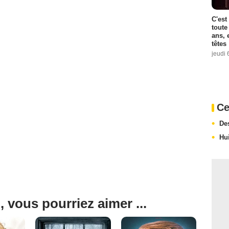
C'est
toute
ans, 
têtes
jeudi 
Ce
De
Hu
, vous pourriez aimer ...