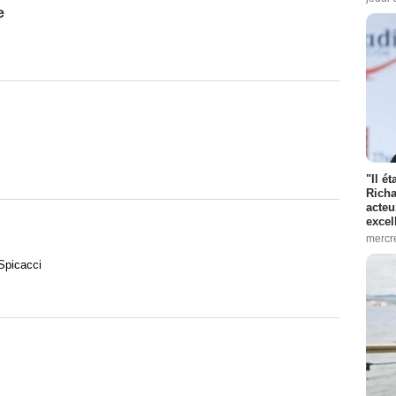
e
"Il é
Richa
acteu
excel
mercr
Spicacci