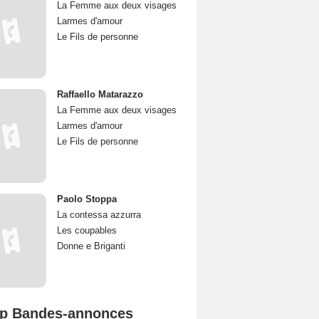
La Femme aux deux visages
Larmes d'amour
Le Fils de personne
Raffaello Matarazzo
La Femme aux deux visages
Larmes d'amour
Le Fils de personne
Paolo Stoppa
La contessa azzurra
Les coupables
Donne e Briganti
p Bandes-annonces
Spider-Man: Brand New Day Bande-annonce VO STFR
L'Odyssée Bande-annonce VO STFR
Mutiny Bande-annonce VO STFR