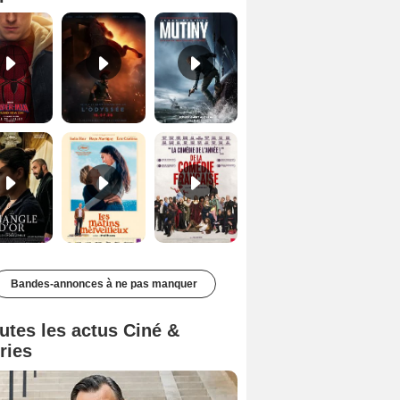
Le Triangle d'or Bande-annonce VF
Les Matins merveilleux Bande-annonce VF
De la Comédie-Française Teaser VF
Bandes-annonces à ne pas manquer
utes les actus Ciné &
ries