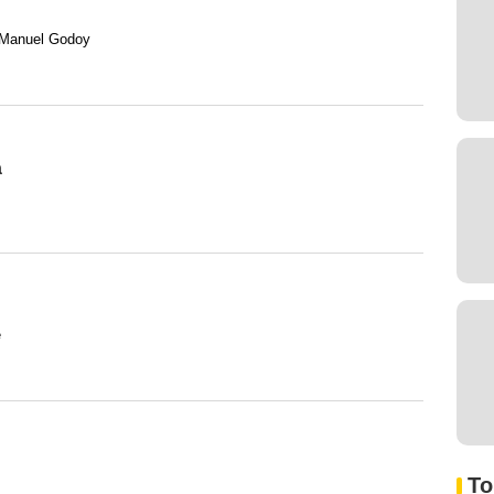
e Manuel Godoy
a
e
To