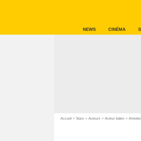
NEWS
CINÉMA
S
Accueil
Stars
Acteurs
Acteur italien
Amedeo