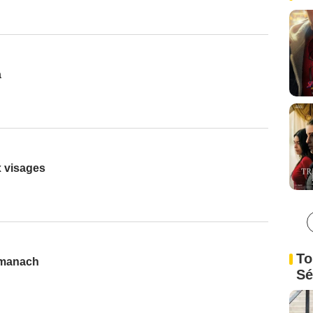
a
 visages
To
omanach
Sé