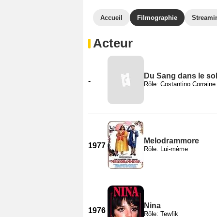
Accueil
Filmographie
Streami
Acteur
Du Sang dans le sol
-
Rôle: Costantino Corraine
Melodrammore
1977
Rôle: Lui-même
Nina
1976
Rôle: Tewfik