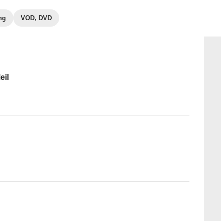
ng
VOD, DVD
eil