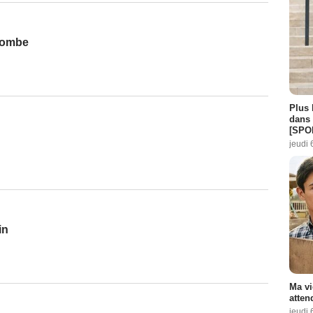
 tombe
Plus 
dans 
[SPO
jeudi 
in
Ma vi
atten
jeudi 