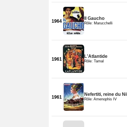
Il Gaucho
1964
Rôle: Marucchelli
L'Atlantide
1961
Rôle: Tamal
Nefertiti, reine du Ni
1961
Rôle: Amenophis IV