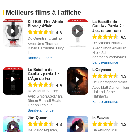
Meilleurs films à l'affiche
Kill Bill: The Whole
La Bataille de
Bloody Affair
Gaulle - Partie 2 :
J’écris ton nom
4,6
4,5
De Quentin Tarantino
De Antonin Baudry
Avec Uma Thurman,
David Carradine, Lucy
Avec Simon Abkarian,
Liu
Niels Schneider,
Anamaria Vartolomei
Bande-annonce
Bande-annonce
La Bataille de
L'Odyssée
Gaulle - partie 1 :
4,3
L'Âge de Fer
De Christopher Nolan
4,4
Avec Matt Damon, Tom
De Antonin Baudry
Holland, Anne
Avec Simon Abkarian,
Hathaway
Simon Russell Beale,
Bande-annonce
Florian Lesieur
Bande-annonce
Jim Queen
In Waves
4,3
4,2
De Marco Nguyen,
De Phuong Mai