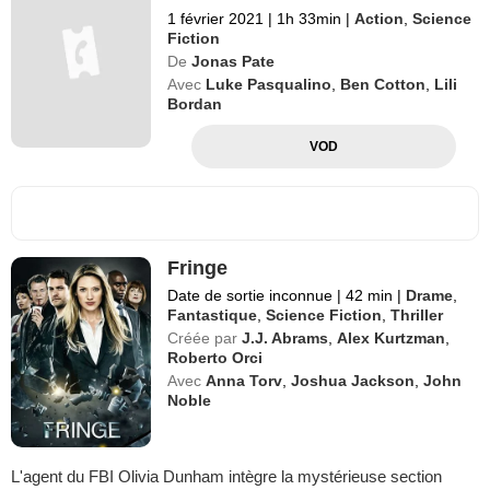
1 février 2021
|
1h 33min
|
Action
,
Science
Fiction
De
Jonas Pate
Avec
Luke Pasqualino
,
Ben Cotton
,
Lili
Bordan
VOD
Fringe
Date de sortie inconnue
|
42 min
|
Drame
,
Fantastique
,
Science Fiction
,
Thriller
Créée par
J.J. Abrams
,
Alex Kurtzman
,
Roberto Orci
Avec
Anna Torv
,
Joshua Jackson
,
John
Noble
L'agent du FBI Olivia Dunham intègre la mystérieuse section