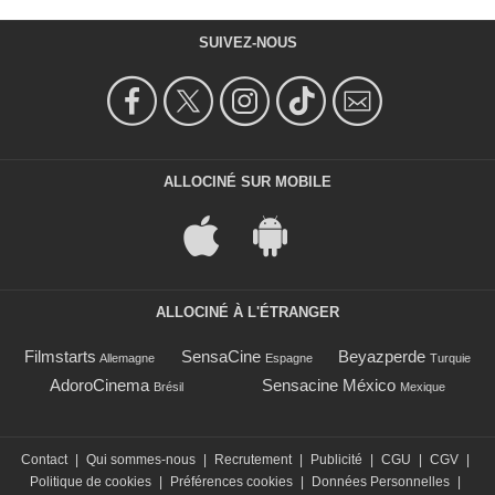
SUIVEZ-NOUS
ALLOCINÉ SUR MOBILE
ALLOCINÉ À L'ÉTRANGER
Filmstarts
SensaCine
Beyazperde
Allemagne
Espagne
Turquie
AdoroCinema
Sensacine México
Brésil
Mexique
Contact
|
Qui sommes-nous
|
Recrutement
|
Publicité
|
CGU
|
CGV
|
Politique de cookies
|
Préférences cookies
|
Données Personnelles
|