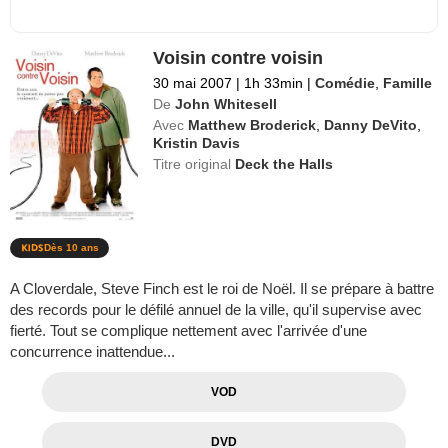
Voisin contre voisin
30 mai 2007
|
1h 33min
|
Comédie
,
Famille
De
John Whitesell
Avec
Matthew Broderick
,
Danny DeVito
,
Kristin Davis
Titre original
Deck the Halls
Dès 10 ans
A Cloverdale, Steve Finch est le roi de Noël. Il se prépare à battre
des records pour le défilé annuel de la ville, qu'il supervise avec
fierté. Tout se complique nettement avec l'arrivée d'une
concurrence inattendue...
VOD
DVD