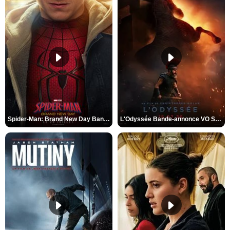
Spider-Man: Brand New Day Bande-annonce VO STFR
L'Odyssée Bande-annonce VO STFR