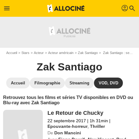
profil
menu
search
Accueil
Stars
Acteur
Acteur américain
Zak Santiago
Zak Santiago : ses Blu-Ray, DVD, VOD, SVOD
Zak Santiago
Accueil
Filmographie
Streaming
VOD, DVD
Retrouvez tous les films et séries TV disponibles en DVD ou
Blu-ray avec Zak Santiago
Le Retour de Chucky
22 septembre 2017
|
1h 31min
|
Epouvante-horreur
,
Thriller
De
Don Mancini