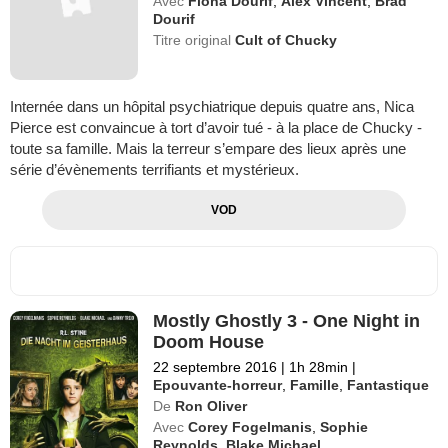
Avec
Fiona Dourif
,
Alex Vincent
,
Brad
Dourif
Titre original
Cult of Chucky
Internée dans un hôpital psychiatrique depuis quatre ans, Nica
Pierce est convaincue à tort d’avoir tué - à la place de Chucky -
toute sa famille. Mais la terreur s’empare des lieux après une
série d’évènements terrifiants et mystérieux.
VOD
Mostly Ghostly 3 - One Night in
Doom House
22 septembre 2016
|
1h 28min
|
Epouvante-horreur
,
Famille
,
Fantastique
De
Ron Oliver
Avec
Corey Fogelmanis
,
Sophie
Reynolds
,
Blake Michael