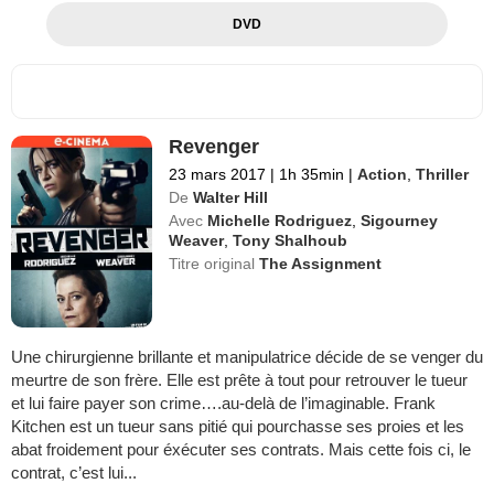
DVD
Revenger
23 mars 2017
|
1h 35min
|
Action
,
Thriller
De
Walter Hill
Avec
Michelle Rodriguez
,
Sigourney
Weaver
,
Tony Shalhoub
Titre original
The Assignment
Une chirurgienne brillante et manipulatrice décide de se venger du
meurtre de son frère. Elle est prête à tout pour retrouver le tueur
et lui faire payer son crime….au-delà de l’imaginable. Frank
Kitchen est un tueur sans pitié qui pourchasse ses proies et les
abat froidement pour éxécuter ses contrats. Mais cette fois ci, le
contrat, c’est lui...