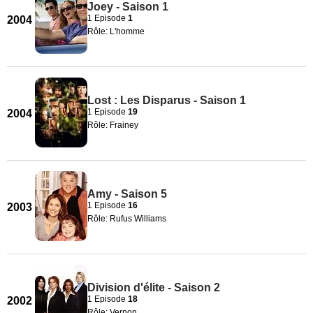
Joey - Saison 1
1 Episode
1
2004
Rôle: L'homme
Lost : Les Disparus - Saison 1
1 Episode
19
2004
Rôle: Frainey
Amy - Saison 5
1 Episode
16
2003
Rôle: Rufus Williams
Division d'élite - Saison 2
1 Episode
18
2002
Rôle: Vernon