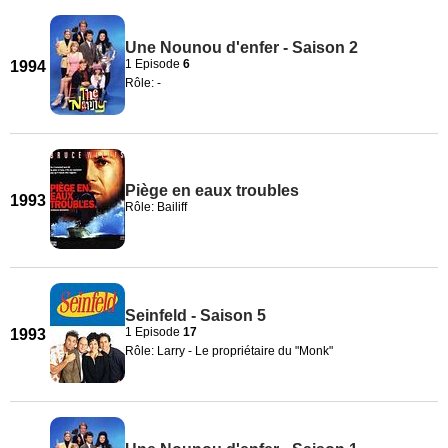
Une Nounou d'enfer - Saison 2
1 Episode
6
1994
Rôle: -
Piège en eaux troubles
1993
Rôle: Bailiff
Seinfeld - Saison 5
1 Episode
17
1993
Rôle: Larry - Le propriétaire du "Monk"