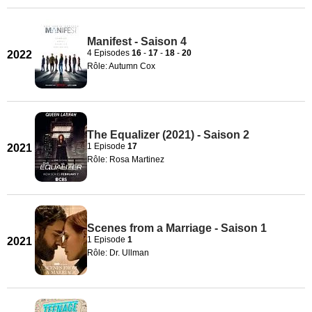
Manifest - Saison 4
4 Episodes
16
-
17
-
18
-
20
2022
Rôle: Autumn Cox
The Equalizer (2021) - Saison 2
1 Episode
17
2021
Rôle: Rosa Martinez
Scenes from a Marriage - Saison 1
1 Episode
1
2021
Rôle: Dr. Ullman