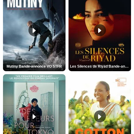
Mutiny Bande-annonce VO STFR
Les Silences de Riyad Bande-annonce VO STFR