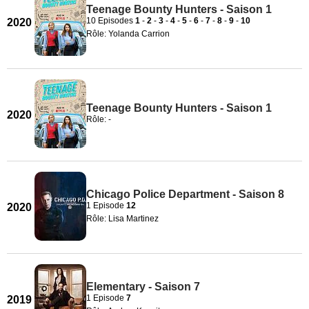
Teenage Bounty Hunters - Saison 1
10 Episodes
1
-
2
-
3
-
4
-
5
-
6
-
7
-
8
-
9
-
10
2020
Rôle: Yolanda Carrion
Teenage Bounty Hunters - Saison 1
2020
Rôle: -
Chicago Police Department - Saison 8
1 Episode
12
2020
Rôle: Lisa Martinez
Elementary - Saison 7
1 Episode
7
2019