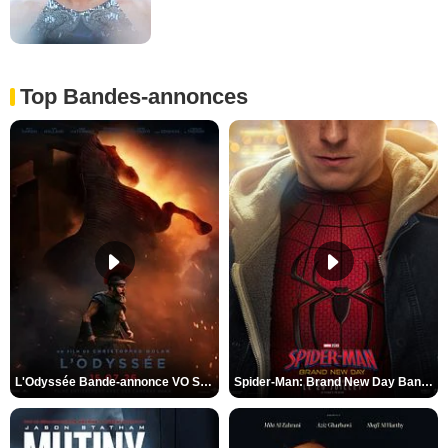
Top Bandes-annonces
L'Odyssée Bande-annonce VO STFR
Spider-Man: Brand New Day Bande-annonce VO STFR