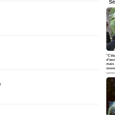
Sé
"C'ét
d'œuv
mais 
souve
samed
r