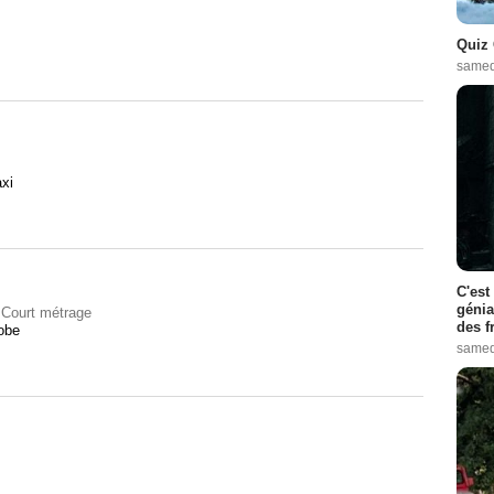
Quiz 
samed
xi
C'est
génia
Court métrage
des f
robe
samed