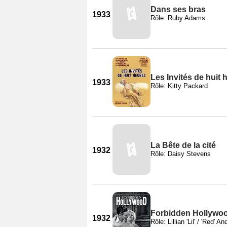
Dans ses bras
1933
Rôle: Ruby Adams
Les Invités de huit 
1933
Rôle: Kitty Packard
La Bête de la cité
1932
Rôle: Daisy Stevens
Forbidden Hollywo
1932
Rôle: Lillian 'Lil' / 'Red' 