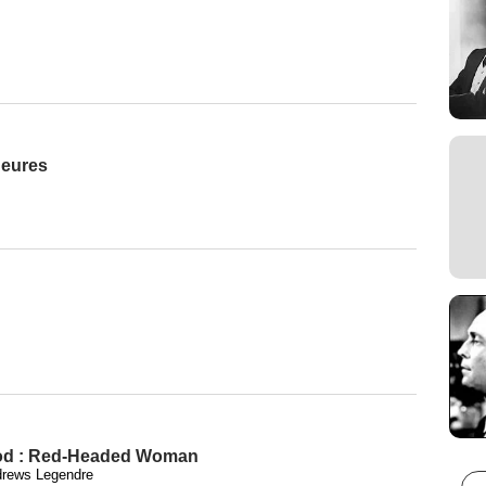
heures
od : Red-Headed Woman
Andrews Legendre