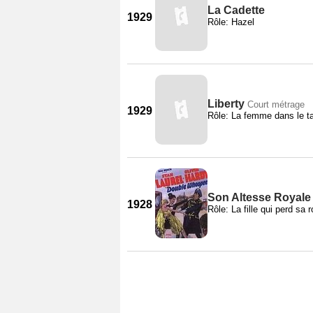
La Cadette
1929
Rôle: Hazel
Liberty
Court métrage
1929
Rôle: La femme dans le ta
Son Altesse Royale
1928
Rôle: La fille qui perd sa 