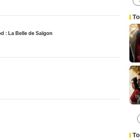
To
d : La Belle de Saïgon
To