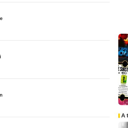
se
i
an
A 