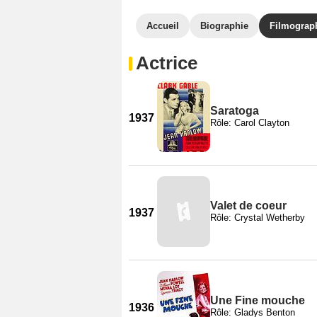
Accueil
Biographie
Filmograp
Actrice
Saratoga
1937
Rôle: Carol Clayton
Valet de coeur
1937
Rôle: Crystal Wetherby
Une Fine mouche
1936
Rôle: Gladys Benton