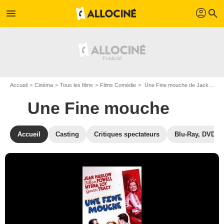
profil
menu
search
Accueil
Cinéma
Tous les films
Films Comédie
Une Fine mouche de Jack Conway
Une Fine mouche
Accueil
Casting
Critiques spectateurs
Blu-Ray, DVD