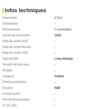
Infos techniques
Nationalité
U.S.A.
Distributeur
-
Récompense
1 nomination
Année de production
1936
Date de sortie DVD
-
Date de sortie Blu-ray
-
Date de sortie VOD
-
Type de film
Long métrage
Secrets de tournage
-
Budget
-
Langues
Anglais
Format production
-
Couleur
N&B
Format audio
-
Format de projection
-
N° de Visa
-