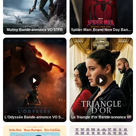
Mutiny Bande-annonce VO STFR
Spider-Man: Brand New Day Bande-annonce VO STFR
L'Odyssée Bande-annonce VO STFR
Le Triangle d'or Bande-annonce VF