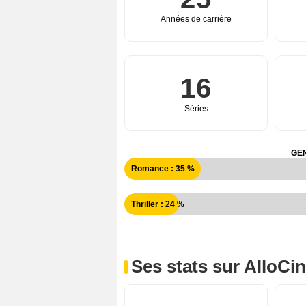
Années de carrière
16
Séries
GEN
Romance : 35 %
Thriller : 24 %
Ses stats sur AlloCi