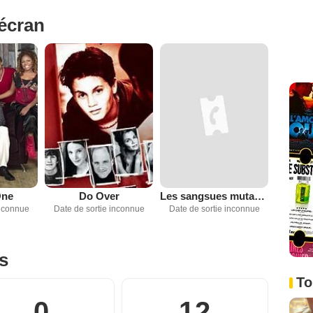
'écran
One
Do Over
Les sangsues mutantes
inconnue
Date de sortie inconnue
Date de sortie inconnue
es
To
0
12