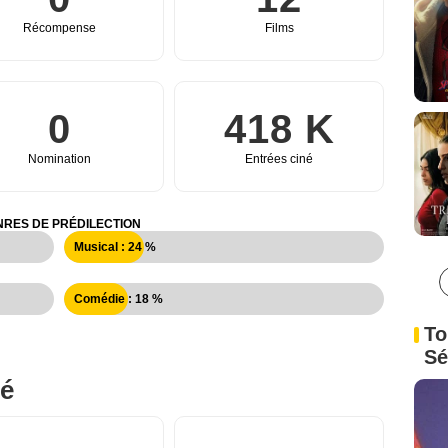
Récompense
Films
0
418 K
Nomination
Entrées ciné
RES DE PRÉDILECTION
Musical : 24 %
Comédie : 18 %
To
Sé
né