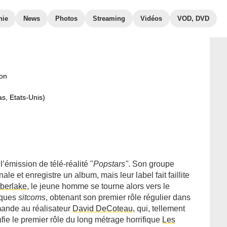
hie
News
Photos
Streaming
Vidéos
VOD, DVD
on
as, Etats-Unis)
’émission de télé-réalité "
Popstars"
. Son groupe
nale et enregistre un album, mais leur label fait faillite
mberlake
, le jeune homme se tourne alors vers le
lques
sitcoms
, obtenant son premier rôle régulier dans
ande au réalisateur
David DeCoteau
, qui, tellement
fie le premier rôle du long métrage horrifique
Les