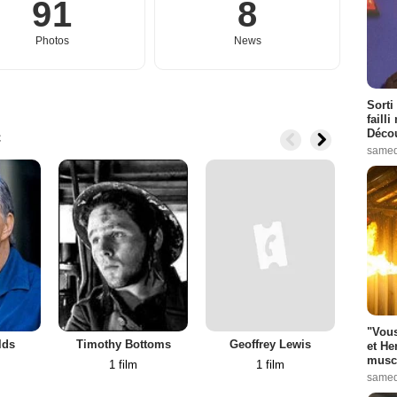
91
8
Photos
News
Sorti
failli
c
Décou
samed
"Vous
lds
Timothy Bottoms
Geoffrey Lewis
Mic
et He
muscl
1 film
1 film
samed