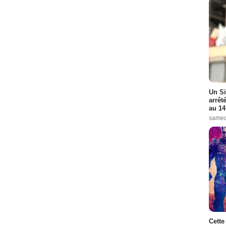
Un Si
arrêt
au 14
samed
Cette