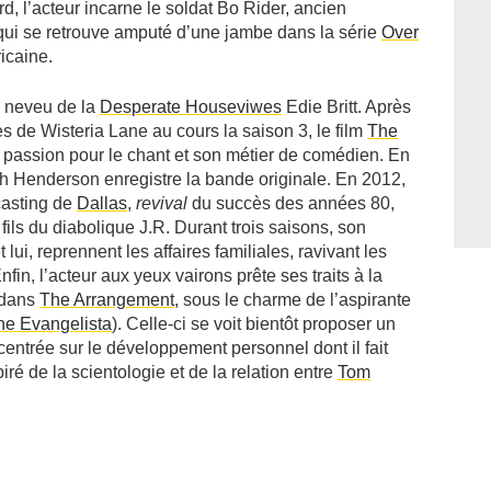
rd, l’acteur incarne le soldat Bo Rider, ancien
, qui se retrouve amputé d’une jambe dans la série
Over
ricaine.
au neveu de la
Desperate Houseviwes
Edie Britt. Après
s de Wisteria Lane au cours la saison 3, le film
The
a passion pour le chant et son métier de comédien. En
Josh Henderson enregistre la bande originale. En 2012,
casting de
Dallas
,
revival
du succès des années 80,
ils du diabolique J.R. Durant trois saisons, son
et lui, reprennent les affaires familiales, ravivant les
fin, l’acteur aux yeux vairons prête ses traits à la
 dans
The Arrangement
, sous le charme de l’aspirante
ine Evangelista
). Celle-ci se voit bientôt proposer un
centrée sur le développement personnel dont il fait
ré de la scientologie et de la relation entre
Tom