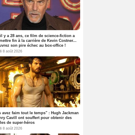
 il y a 28 ans, ce film de science-fiction a
 mettre fin à la carrière de Kevin Costner...
vrez son pire échec au box-office !
i 8 août 2026
 avez faim tout le temps" : Hugh Jackman
hael Vartan
Rip Torn
Sally Kirkland
nry Cavill ont souffert pour obtenir des
es de super-héros
1 série
1 film
1 film
i 8 août 2026