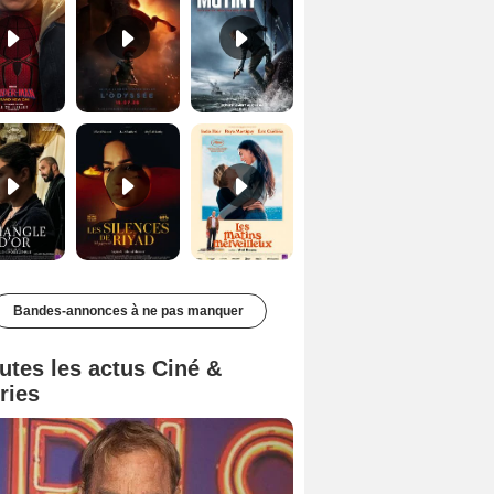
Le Triangle d'or Bande-annonce VF
Les Silences de Riyad Bande-annonce VO STFR
Les Matins merveilleux Bande-annonce VF
Bandes-annonces à ne pas manquer
utes les actus Ciné &
ries