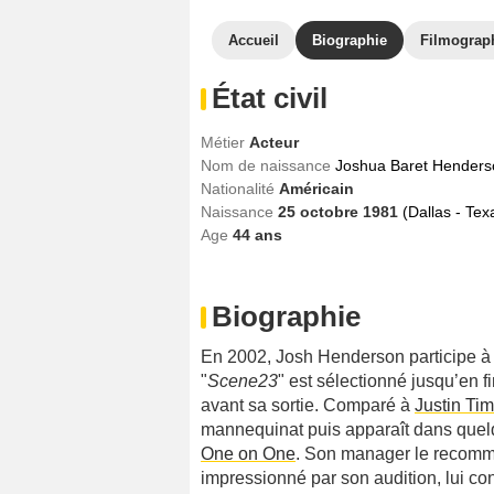
Accueil
Biographie
Filmograp
État civil
Métier
Acteur
Nom de naissance
Joshua Baret Henders
Nationalité
Américain
Naissance
25 octobre 1981
(Dallas - Tex
Age
44
ans
Biographie
En 2002, Josh Henderson participe à l
"
Scene23
" est sélectionné jusqu’en fi
avant sa sortie. Comparé à
Justin Ti
mannequinat puis apparaît dans que
One on One
. Son manager le recomm
impressionné par son audition, lui con