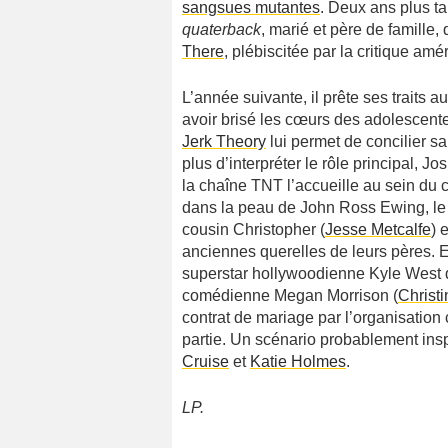
sangsues mutantes
. Deux ans plus ta
quaterback
, marié et père de famille
There
, plébiscitée par la critique amé
L’année suivante, il prête ses traits 
avoir brisé les cœurs des adolescente
Jerk Theory
lui permet de concilier s
plus d’interpréter le rôle principal, 
la chaîne TNT l’accueille au sein du 
dans la peau de John Ross Ewing, le f
cousin Christopher (
Jesse Metcalfe
) 
anciennes querelles de leurs pères. En
superstar hollywoodienne Kyle West
comédienne Megan Morrison (
Christ
contrat de mariage par l’organisation 
partie. Un scénario probablement inspi
Cruise
et
Katie Holmes
.
LP.