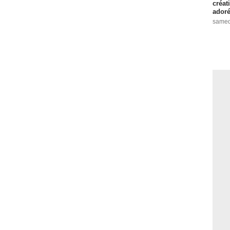
créat
adoré
samed