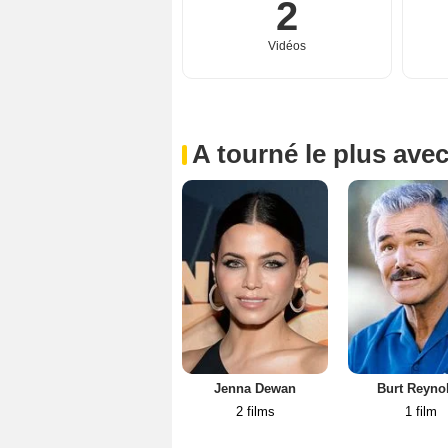
2
Vidéos
A tourné le plus ave
Jenna Dewan
Burt Reyno
2 films
1 film